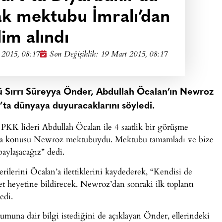
ak mektubu İmralı’dan
lim alındı
 2015, 08:17
Son Değişiklik: 19 Mart 2015, 08:17
ü Sırrı Süreyya Önder, Abdullah Öcalan’ın Newroz
’ta dünyaya duyuracaklarını söyledi.
KK lideri Abdullah Öcalan ile 4 saatlik bir görüşme
n ana konusu Newroz mektubuydu. Mektubu tamamladı ve bize
paylaşacağız” dedi.
ilerini Öcalan’a ilettiklerini kaydederek, “Kendisi de
vlet heyetine bildirecek. Newroz’dan sonraki ilk toplantı
edi.
umuna dair bilgi istediğini de açıklayan Önder, ellerindeki