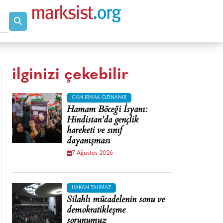
ilginizi çekebilir
CAN IRMAK ÖZINANIR
Hamam Böceği İsyanı:
Hindistan’da gençlik
hareketi ve sınıf
dayanışması
7 Ağustos 2026
HAKAN TAHMAZ
Silahlı mücadelenin sonu ve
demokratikleşme
sorunumuz