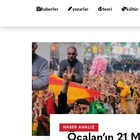
haberler
yazarlar
teori
kültür
HABER ANALIZ
Öcalan’ın 21 M