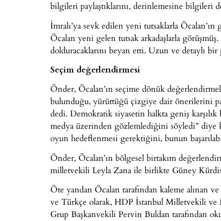
bilgileri paylaştıklarını, derinlemesine bilgileri de
İmralı’ya sevk edilen yeni tutsaklarla Öcalan’ı
Öcalan yeni gelen tutsak arkadaşlarla görüşmüş.
dolduracaklarını beyan etti. Uzun ve detaylı bir
Seçim değerlendirmesi
Önder, Öcalan’ın seçime dönük değerlendirmele
bulunduğu, yürüttüğü çizgiye dair önerilerini p
dedi. Demokratik siyasetin halkta geniş karşılık 
medya üzerinden gözlemlediğini söyledi” diye 
oyun hedeflenmesi gerektiğini, bunun başarılabil
Önder, Öcalan’ın bölgesel birtakım değerlen
milletvekili Leyla Zana ile birlikte Güney Kürdis
Öte yandan Öcalan tarafından kaleme alınan 
ve Türkçe olarak, HDP İstanbul Milletvekili v
Grup Başkanvekili Pervin Buldan tarafından oku