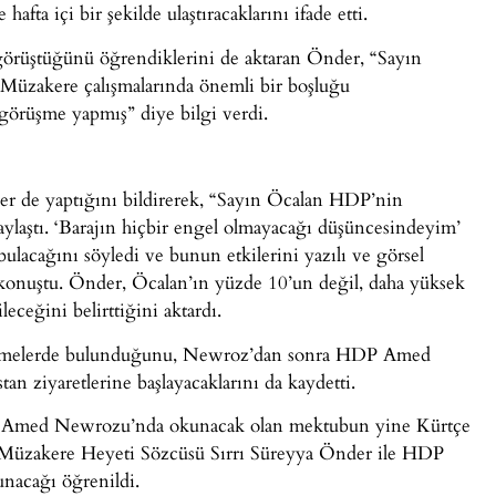
 hafta içi bir şekilde ulaştıracaklarını ifade etti.
n görüştüğünü öğrendiklerini de aktaran Önder, “Sayın
 Müzakere çalışmalarında önemli bir boşluğu
 görüşme yapmış” diye bilgi verdi.
r de yaptığını bildirerek, “Sayın Öcalan HDP’nin
aylaştı. ‘Barajın hiçbir engel olmayacağı düşüncesindeyim’
bulacağını söyledi ve bunun etkilerini yazılı ve görsel
konuştu. Önder, Öcalan’ın yüzde 10’un değil, daha yüksek
eceğini belirttiğini aktardı.
dirmelerde bulunduğunu, Newroz’dan sonra HDP Amed
tan ziyaretlerine başlayacaklarını da kaydetti.
ve Amed Newrozu’nda okunacak olan mektubun yine Kürtçe
e Müzakere Heyeti Sözcüsü Sırrı Süreyya Önder ile HDP
nacağı öğrenildi.