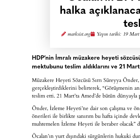
halka açıklanac
tes
marksist.org
Yayın tarihi:
19 Mart
HDP’nin İmralı müzakere heyeti sözcüs
mektubunu teslim aldıklarını ve 21 Mart
Müzakere Heyeti Sözcüsü Sırrı Süreyya Önder, P
gerçekleştirdiklerini belirterek, “Görüşmeni
teslim etti. 21 Mart’ta Amed’de bütün dünyayla 
Önder, İzleme Heyeti’ne dair son çalışma ve öner
önerileri ile birlikte sanırım bu hafta içinde de
muhtemelen İzleme Heyeti ile beraber olacak” d
Öcalan’ın yurt dışındaki sürgünlerin hukuki dur