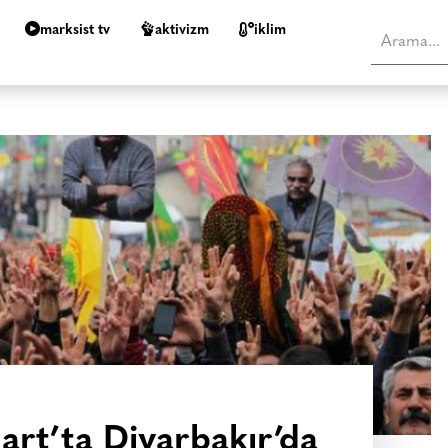
marksist tv
aktivizm
i̇klim
art’ta Diyarbakır’da