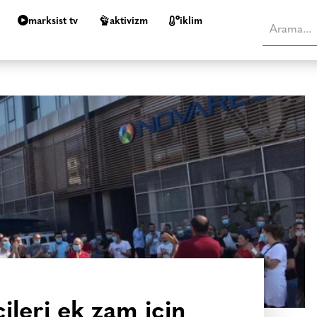
marksist tv
aktivizm
i̇klim
ileri ek zam için