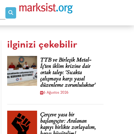
ilginizi çekebilir
TTB ve Birleşik Metal-
İş'ten iklim krizine dair
ortak talep: 'Sıcakta
çalışmaya karşı yasal
düzenleme zorunluluktur'
6 Ağustos 2026
Çerçeve yasa bir
başlangıçtır: Aralanan
kapıyı birlikte zorlayalım,