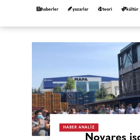
haberler
yazarlar
teori
kültür
HABER ANALIZ
Novares işç