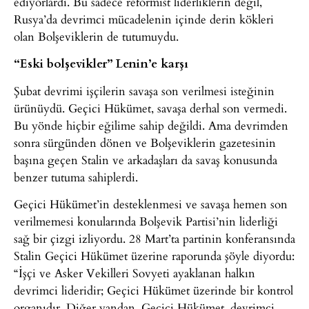
ediyorlardı. Bu sadece reformist liderliklerin değil,
Rusya’da devrimci mücadelenin içinde derin kökleri
olan Bolşeviklerin de tutumuydu.
“Eski bolşevikler” Lenin’e karşı
Şubat devrimi işçilerin savaşa son verilmesi isteğinin
ürünüydü. Geçici Hükümet, savaşa derhal son vermedi.
Bu yönde hiçbir eğilime sahip değildi. Ama devrimden
sonra sürgünden dönen ve Bolşeviklerin gazetesinin
başına geçen Stalin ve arkadaşları da savaş konusunda
benzer tutuma sahiplerdi.
Geçici Hükümet’in desteklenmesi ve savaşa hemen son
verilmemesi konularında Bolşevik Partisi’nin liderliği
sağ bir çizgi izliyordu. 28 Mart’ta partinin konferansında
Stalin Geçici Hükümet üzerine raporunda şöyle diyordu:
“İşçi ve Asker Vekilleri Sovyeti ayaklanan halkın
devrimci lideridir; Geçici Hükümet üzerinde bir kontrol
organıdır. Diğer yandan, Geçici Hükümet, devrimci