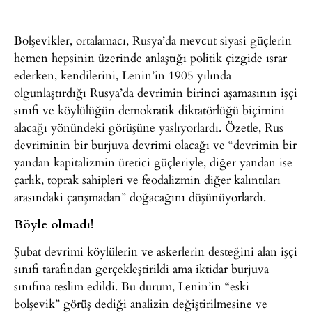
Bolşevikler, ortalamacı, Rusya’da mevcut siyasi güçlerin
hemen hepsinin üzerinde anlaştığı politik çizgide ısrar
ederken, kendilerini, Lenin’in 1905 yılında
olgunlaştırdığı Rusya’da devrimin birinci aşamasının işçi
sınıfı ve köylülüğün demokratik diktatörlüğü biçimini
alacağı yönündeki görüşüne yaslıyorlardı. Özetle, Rus
devriminin bir burjuva devrimi olacağı ve “devrimin bir
yandan kapitalizmin üretici güçleriyle, diğer yandan ise
çarlık, toprak sahipleri ve feodalizmin diğer kalıntıları
arasındaki çatışmadan” doğacağını düşünüyorlardı.
Böyle olmadı!
Şubat devrimi köylülerin ve askerlerin desteğini alan işçi
sınıfı tarafından gerçekleştirildi ama iktidar burjuva
sınıfına teslim edildi. Bu durum, Lenin’in “eski
bolşevik” görüş dediği analizin değiştirilmesine ve