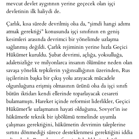
mevcut devlet aygıtının yerine geçecek olan işçi
devletinin ilk haliydi de.
Çarlık, kısa sürede devrilmiş olsa da, “şimdi hangi adımı
atmak gerektiği” konusunda işçi sınıfının en geniş
kesimleri arasında devrimci bir yönelimde uzlaşma
sağlanmış değildi. Çarlık rejiminin yerine hızla Geçici
Hükümet kuruldu. Şubat devrimi, açlığa, yoksulluğa,
adaletsizliğe ve milyonlarca insanın ölümüne neden olan
savaşa yönelik tepkilerin yığınsallığının üzerinden, Rus
işçilerinin başka bir çıkış yolu arayacak mücadele
olgunluğuna erişmiş olmasının ürünü olsa da işçi sınıfı
bütün iktidarı kendi ellerinde toparlayacak cesareti
bulamamıştı. Hareket içinde reformist liderlikler, Geçici
Hükümet’le uzlaşmanın hayati olduğunu, Sovyet’in ise
hükümetle teknik bir işbölümü temelinde uyumla
çalışması gerektiğini, hükümetin devrimin taleplerine
sırtını dönmediği sürece desteklenmesi gerektiğini iddia