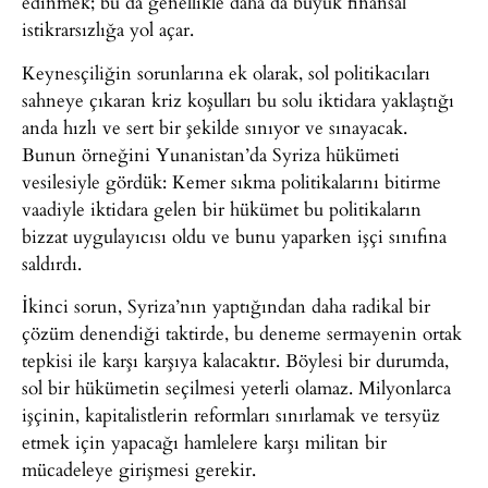
edinmek; bu da genellikle daha da büyük finansal
istikrarsızlığa yol açar.
Keynesçiliğin sorunlarına ek olarak, sol politikacıları
sahneye çıkaran kriz koşulları bu solu iktidara yaklaştığı
anda hızlı ve sert bir şekilde sınıyor ve sınayacak.
Bunun örneğini Yunanistan’da Syriza hükümeti
vesilesiyle gördük: Kemer sıkma politikalarını bitirme
vaadiyle iktidara gelen bir hükümet bu politikaların
bizzat uygulayıcısı oldu ve bunu yaparken işçi sınıfına
saldırdı.
İkinci sorun, Syriza’nın yaptığından daha radikal bir
çözüm denendiği taktirde, bu deneme sermayenin ortak
tepkisi ile karşı karşıya kalacaktır. Böylesi bir durumda,
sol bir hükümetin seçilmesi yeterli olamaz. Milyonlarca
işçinin, kapitalistlerin reformları sınırlamak ve tersyüz
etmek için yapacağı hamlelere karşı militan bir
mücadeleye girişmesi gerekir.