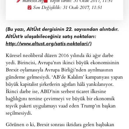
marksist.org
Yayın tarihi:
31 Ocak 2017, 11:51
Son Değişiklik: 31 Ocak 2017, 11:51
(Bu yazı, AltÜst dergisinin 22. sayısından alıntıdır.
AltÜst’e ulaşabileceğiniz satış noktaları:
http://www.altust.org/satis-noktalari/)
Küresel neoliberal düzen 2016 yılında iki ağır darbe
yedi. Birincisi, Avrupa’nın ikinci büyük ekonomisinin
Brexit oylamasıyla Avrupa Birliği’nden ayrılmasının
gündeme gelmesiydi. ‘AB’de Kalalım’ kampanyası yapan
büyük kapitalist şirketlerin ağıtları hâlâ yankılanıyor.
İkinci darbe ise, ABD’nin serbest ticaret ilkesine
bağlılığını tersine çevirmeyi ve büyük bir ekonomik
teşvik paketi uygulamayı vaad eden Trump’ın başkan
seçilmesiydi.
Görünen o ki, Brexit sonrası iktidara gelen başbakan