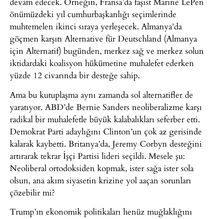
devam edecek. Örneğin, Fransa’da faşist Marine LePen
önümüzdeki yıl cumhurbaşkanlığı seçimlerinde
muhtemelen ikinci sıraya yerleşecek. Almanya’da
göçmen karşıtı Alternative für Deutschland (Almanya
için Alternatif) bugünden, merkez sağ ve merkez solun
iktidardaki koalisyon hükümetine muhalefet ederken
yüzde 12 civarında bir desteğe sahip.
Ama bu kutuplaşma aynı zamanda sol alternatifler de
yaratıyor. ABD’de Bernie Sanders neoliberalizme karşı
radikal bir muhalefetle büyük kalabalıkları seferber etti.
Demokrat Parti adaylığını Clinton’un çok az gerisinde
kalarak kaybetti. Britanya’da, Jeremy Corbyn desteğini
artırarak tekrar İşçi Partisi lideri seçildi. Mesele şu:
Neoliberal ortodoksiden kopmak, ister sağa ister sola
olsun, ana akım siyasetin krizine yol aaçan sorunları
çözebilir mi?
Trump’ın ekonomik politikaları henüz muğlaklığını