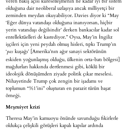
veren bakış açısı küreselleşmenin ne kadar iyi bir sistem
olduğuna dair neoliberal uzlaşıya ancak milliyetçi bir
zeminden meydan okuyabiliyor. Davies diyor ki “May
‘Eğer dünya vatandaşı olduğuna inanıyorsan, hiçbir
yerin vatandaşı değilsindir’ derken bankacılar kadar sol
entellektüelleri de kastediyor.” Oysa, May’in İngiliz
işçileri için yeni peydah olmuş hisleri, tıpkı Trump’ın
‘
kuşağı’ [Amerika’nın ağır sanayi sektörünün
pas
eskiden yoğunlaşmış olduğu, ülkenin orta-batı bölgesi]
mağdurları hakkında dertlenmesi gibi, köklü bir
ideolojik dönüşümden ziyade politik çıkar meselesi.
Nihayetinde Trump çok zengin bir işadamı ve
toplumun “%1’ini” oluşturan en parazit türün başat
örneği.
Meşruiyet krizi
Theresa May’in kamuoyu önünde savunduğu fikirlerle
oldukça çelişkili görüşleri kapalı kapılar ardında