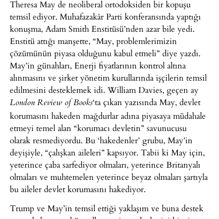
Theresa May de neoliberal ortodoksiden bir kopuşu
temsil ediyor. Muhafazakâr Parti konferansında yaptığı
konuşma, Adam Smith Enstitüsü’nden azar bile yedi.
Enstitü attığı manşette, “May, problemlerimizin
çözümünün piyasa olduğunu kabul etmeli” diye yazdı.
May’in günahları, Enerji fiyatlarının kontrol altına
alınmasını ve şirket yönetim kurullarında işçilerin temsil
edilmesini desteklemek idi. William Davies, geçen ay
‘ta çıkan yazısında May, devlet
London Review of Books
korumasını hakeden mağdurlar adına piyasaya müdahale
etmeyi temel alan “korumacı devletin” savunucusu
olarak resmediyordu. Bu ‘hakedenler’ grubu, May’in
deyişiyle, “çalışkan aileleri” kapsıyor. Tabii ki May için,
yeterince çaba sarfediyor olmaları, yeterince Britanyalı
olmaları ve muhtemelen yeterince beyaz olmaları şartıyla
bu aileler devlet korumasını hakediyor.
Trump ve May’in temsil ettiği yaklaşım ve buna destek