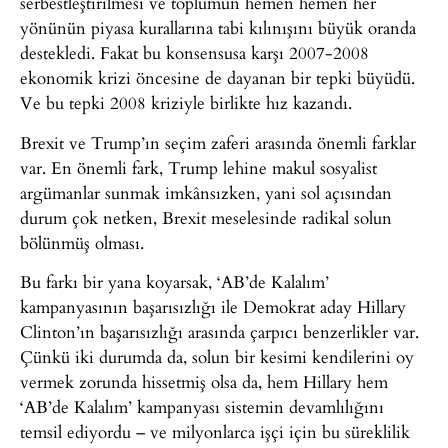
serbestleştirilmesi ve toplumun hemen hemen her
yönünün piyasa kurallarına tabi kılınışını büyük oranda
destekledi. Fakat bu konsensusa karşı 2007-2008
ekonomik krizi öncesine de dayanan bir tepki büyüdü.
Ve bu tepki 2008 kriziyle birlikte hız kazandı.
Brexit ve Trump’ın seçim zaferi arasında önemli farklar
var. En önemli fark, Trump lehine makul sosyalist
argümanlar sunmak imkânsızken, yani sol açısından
durum çok netken, Brexit meselesinde radikal solun
bölünmüş olması.
Bu farkı bir yana koyarsak, ‘AB’de Kalalım’
kampanyasının başarısızlığı ile Demokrat aday Hillary
Clinton’ın başarısızlığı arasında çarpıcı benzerlikler var.
Çünkü iki durumda da, solun bir kesimi kendilerini oy
vermek zorunda hissetmiş olsa da, hem Hillary hem
‘AB’de Kalalım’ kampanyası sistemin devamlılığını
temsil ediyordu – ve milyonlarca işçi için bu süreklilik