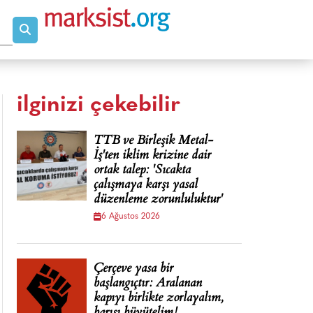
ilginizi çekebilir
TTB ve Birleşik Metal-
İş'ten iklim krizine dair
ortak talep: 'Sıcakta
çalışmaya karşı yasal
düzenleme zorunluluktur'
6 Ağustos 2026
Çerçeve yasa bir
başlangıçtır: Aralanan
kapıyı birlikte zorlayalım,