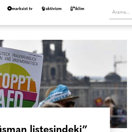
marksist tv
aktivizm
i̇klim
üşman listesindeki”