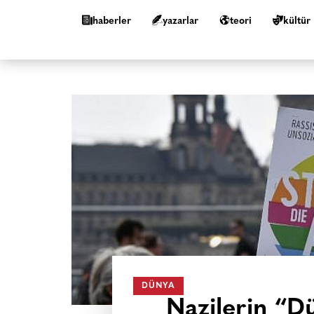
haberler
yazarlar
teori
kültür
DÜNYA
Nazilerin “D