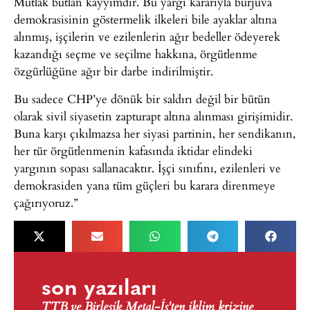
Mutlak butlan kayyımdır. Bu yargı kararıyla burjuva
demokrasisinin göstermelik ilkeleri bile ayaklar altına
alınmış, işçilerin ve ezilenlerin ağır bedeller ödeyerek
kazandığı seçme ve seçilme hakkına, örgütlenme
özgürlüğüne ağır bir darbe indirilmiştir.
Bu sadece CHP’ye dönük bir saldırı değil bir bütün
olarak sivil siyasetin zapturapt altına alınması girişimidir.
Buna karşı çıkılmazsa her siyasi partinin, her sendikanın,
her tür örgütlenmenin kafasında iktidar elindeki
yargının sopası sallanacaktır. İşçi sınıfını, ezilenleri ve
demokrasiden yana tüm güçleri bu karara direnmeye
çağırıyoruz.”
son yazıları
TTB ve Birleşik Metal-İş'ten iklim krizine