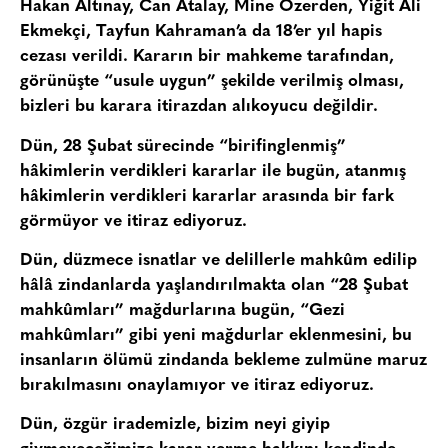
Hakan Altınay, Can Atalay, Mine Özerden, Yiğit Ali
Ekmekçi, Tayfun Kahraman’a da 18’er yıl hapis
cezası verildi. Kararın bir mahkeme tarafından,
görünüşte “usule uygun” şekilde verilmiş olması,
bizleri bu karara itirazdan alıkoyucu değildir.
Dün, 28 Şubat sürecinde “birifinglenmiş”
hâkimlerin verdikleri kararlar ile bugün, atanmış
hâkimlerin verdikleri kararlar arasında bir fark
görmüyor ve itiraz ediyoruz.
Dün, düzmece isnatlar ve delillerle mahkûm edilip
hâlâ zindanlarda yaşlandırılmakta olan “28 Şubat
mahkûmları” mağdurlarına bugün, “Gezi
mahkûmları” gibi yeni mağdurlar eklenmesini, bu
insanların ölümü zindanda bekleme zulmüne maruz
bırakılmasını onaylamıyor ve itiraz ediyoruz.
Dün, özgür irademizle, bizim neyi giyip