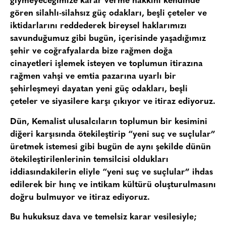
giymeyeceğimize karar verme hakkını kendinde
gören silahlı-silahsız güç odakları, beşli çeteler ve
iktidarlarını reddederek bireysel haklarımızı
savunduğumuz gibi bugün, içerisinde yaşadığımız
şehir ve coğrafyalarda bize rağmen doğa
cinayetleri işlemek isteyen ve toplumun itirazına
rağmen vahşi ve emtia pazarına uyarlı bir
şehirleşmeyi dayatan yeni güç odakları, beşli
çeteler ve siyasilere karşı çıkıyor ve itiraz ediyoruz.
Dün, Kemalist ulusalcıların toplumun bir kesimini
diğeri karşısında ötekileştirip “yeni suç ve suçlular”
üretmek istemesi gibi bugün de aynı şekilde dünün
ötekileştirilenlerinin temsilcisi oldukları
iddiasındakilerin eliyle “yeni suç ve suçlular” ihdas
edilerek bir hınç ve intikam kültürü oluşturulmasını
doğru bulmuyor ve itiraz ediyoruz.
Bu hukuksuz dava ve temelsiz karar vesilesiyle;