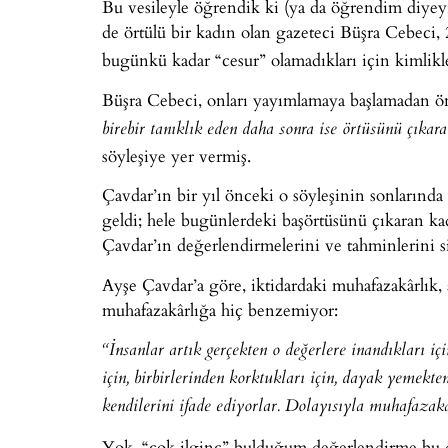
Bu vesileyle öğrendik ki (ya da öğrendim diyey
de örtülü bir kadın olan gazeteci Büşra Cebeci,
bugünkü kadar “cesur” olamadıkları için kimlikler
Büşra Cebeci, onları yayımlamaya başlamadan 
birebir tanıklık eden daha sonra ise örtüsünü çıkar
söyleşiye yer vermiş.
Çavdar’ın bir yıl önceki o söyleşinin sonlarında
geldi; hele bugünlerdeki başörtüsünü çıkaran k
Çavdar’ın değerlendirmelerini ve tahminlerini si
Ayşe Çavdar’a göre, iktidardaki muhafazakârlık, 
muhafazakârlığa hiç benzemiyor:
“İnsanlar artık gerçekten o değerlere inandıkları içi
için, birbirlerinden korktukları için, dayak yemekte
kendilerini ifade ediyorlar. Dolayısıyla muhafazakar
Yok, “çok ilginç” bulduğum değerlendirme bu 