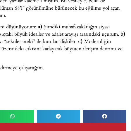
en yazılar kaleme almıştım. Bu vesileyle, belki de
üslüman 68’i” görünümüne bürünecek bu eğilime yol açan
um.
eğini düşünüyorum:
a)
Şimdiki muhafazakârlığın siyasi
ıçtaki büyük idealler ve adalet arayışı arasındaki uçurum,
b)
“seküler öteki” ile kurulan ilişkiler,
c)
Modernliğin
 üzerindeki etkisini katlayarak büyüten iletişim devrimi ve
ndirmeye çalışacağım.