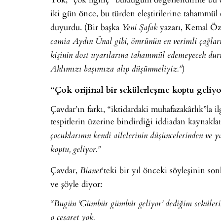
iki gün önce, bu türden eleştirilerine tahammül
duyurdu. (Bir başka
yazarı, Kemal Özt
Yeni Şafak
camia Aydın Ünal gibi, ömrünün en verimli çağların
kişinin dost uyarılarına tahammül edemeyecek duru
)
Aklımızı başımıza alıp düşünmeliyiz.”
“Çok orijinal bir sekülerleşme koptu geliyo
Çavdar’ın farkı, “iktidardaki muhafazakârlık”la 
tespitlerin üzerine bindirdiği iddiadan kaynakla
çocuklarının kendi ailelerinin düşüncelerinden ve ya
koptu, geliyor.”
Çavdar,
‘teki bir yıl önceki söyleşinin so
Bianet
ve şöyle diyor:
“Bugün ‘Gümbür gümbür geliyor’ dediğim sekülerizm
o cesaret yok.