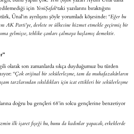
Yeni Şafak
 edilemediği için
‘taki yazılarını bıraktığını
Yeni
Şafak
ürk, Ünal’ın ayrılışını şöyle yorumladı köşesinde:
“Eğer bu
ı AK Parti’ye, devlete ve ülkesine hizmet etmekle geçirmiş bir
ma gelmişse, tehlike çanları çalmaya başlamış demektir.
r”
ilgili olarak son zamanlarda sıkça duyduğumuz bu türden
nıyor:
“Çok orijinal bir sekülerleşme, tam da muhafazakârların
şam tarzlarından sıkıldıkları için icat ettikleri bir sekülerleşme
nlarına doğru bu gençleri 68’in solcu gençlerine benzetiyor
in ilk işaret fişeği bu, bunu da kadınlar yapacak, erkeklerde