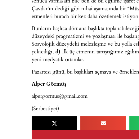
sonuca varmasam bile ben de bu eğilime işaret ed
Çavdar’ın dediği gibi nihai aşamasında bir “M
etmenleri burada bir kez daha özetlemek istiyor
Bunların başlıca dört ana başlıkta toplanabilec
düzeydeki pragmatizmi ve yozlaşması ile başlang
Sosyolojik düzeydeki melezleşme ve bu yolla eski 
çekiciliği,
d)
İlk üç etmenin tartıştığımız eğilim
yeni medyatik ortamlar.
Pazartesi günü, bu başlıkları açmaya ve örnekle
Alper Görmüş
alpergormus@gmail.com
(Serbestiyet)