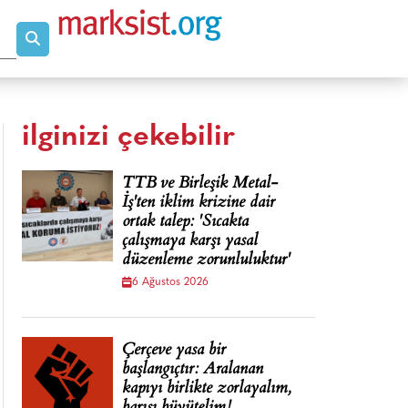
ilginizi çekebilir
TTB ve Birleşik Metal-
İş'ten iklim krizine dair
ortak talep: 'Sıcakta
çalışmaya karşı yasal
düzenleme zorunluluktur'
6 Ağustos 2026
Çerçeve yasa bir
başlangıçtır: Aralanan
kapıyı birlikte zorlayalım,