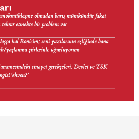
arı
Demokratikleşme olmadan barış mümkündür fakat
tekrar etmekte bir problem var
şça kal Ronicim; seni yazılarının eşliğinde bana
lık/yaşlanma şiirlerinle uğurluyorum
anamesindeki cinayet gerekçeleri: Devlet ve TSK
angisi ‘ehven?’