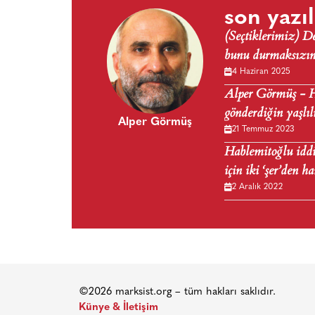
son yazıl
(Seçtiklerimiz) 
bunu durmaksızın 
4 Haziran 2025
Alper Görmüş - Ho
gönderdiğin yaşlı
Alper Görmüş
21 Temmuz 2023
Hablemitoğlu iddi
için iki ‘şer’den h
2 Aralık 2022
©2026 marksist.org – tüm hakları saklıdır.
Künye & İletişim