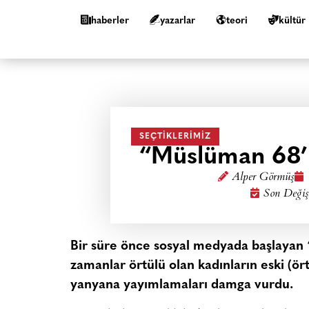
haberler
yazarlar
teori
kültür
SEÇTIKLERIMIZ
“Müslüman 68’i”
Alper Görmüş
Son Değiş
Bir süre önce sosyal medyada başlayan “1
zamanlar örtülü olan kadınların eski (ört
yanyana yayımlamaları damga vurdu.