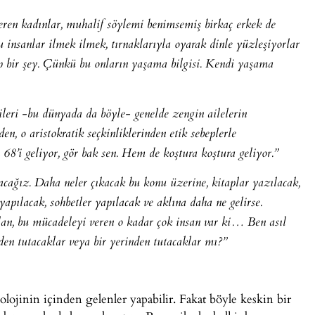
eren kadınlar, muhalif söylemi benimsemiş birkaç erkek de
insanlar ilmek ilmek, tırnaklarıyla oyarak dinle yüzleşiyorlar
ip bir şey. Çünkü bu onların yaşama bilgisi. Kendi yaşama
leri -bu dünyada da böyle- genelde zengin ailelerin
en, o aristokratik seçkinliklerinden etik sebeplerle
8’i geliyor, gör bak sen. Hem de koştura koştura geliyor.”
acağız. Daha neler çıkacak bu konu üzerine, kitaplar yazılacak,
yapılacak, sohbetler yapılacak ve aklına daha ne gelirse.
olan, bu mücadeleyi veren o kadar çok insan var ki… Ben asıl
en tutacaklar veya bir yerinden tutacaklar mı?”
yolojinin içinden gelenler yapabilir. Fakat böyle keskin bir