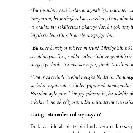
“Bu insanlar, yani başlarını açmak için mücadele v
tanıyorum, bu muhafazakâr çevreden çıkmış olan bu 
ve oradan bir sekülerizm çıkarıyorlar, bu çok acay
bilgilerinden etik sebeplerle vazgeçiyorlar.
“Bu neye benziyor biliyor musun? Türkiye’nin 68’li
çocuklarıydı. Bu çocuklar ailelerinin zenginliklerind
vazgeçiyorlardı. Bu ona benziyor, şimdi Müslüman 6
“Onlar sayesinde hepimiz başka bir İslam ile tanış
şarkılar yapılacak, resimler yapılacak, konuşmalar 
Buradan öyle güzel bir şey çıkacak ki, bu şekilde 
erkekleri merak ediyorum. Bu mücadelenin neresind
Hangi etmenler rol oynuyor?
Bu kadar iddialı bir tespiti herhalde ancak o sos