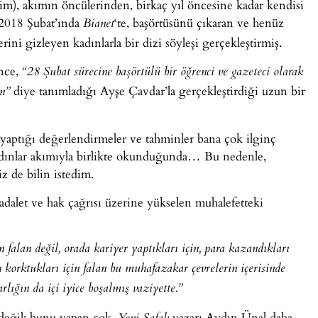
im), akımın öncülerinden, birkaç yıl öncesine kadar kendisi
 2018 Şubat’ında
‘te, başörtüsünü çıkaran ve henüz
Bianet
ini gizleyen kadınlarla bir dizi söyleşi gerçekleştirmiş.
önce,
“28 Şubat sürecine başörtülü bir öğrenci ve gazeteci olarak
diye tanımladığı Ayşe Çavdar’la gerçekleştirdiği uzun bir
an”
 yaptığı değerlendirmeler ve tahminler bana çok ilginç
adınlar akımıyla birlikte okunduğunda… Bu nedenle,
z de bilin istedim.
adalet ve hak çağrısı üzerine yükselen muhalefetteki
n falan değil, orada kariyer yaptıkları için, para kazandıkları
n korktukları için falan bu muhafazakar çevrelerin içerisinde
lığın da içi iyice boşalmış vaziyette.”
değil; bunu yapan çok.
yazarı Aydın Ünal daha