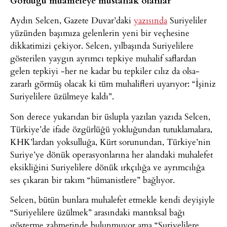
Aydın Selcen, Gazete Duvar’daki
yazısında
Suriyeliler
yüzünden başımıza gelenlerin yeni bir veçhesine
dikkatimizi çekiyor. Selcen, yılbaşında Suriyelilere
gösterilen yaygın ayrımcı tepkiye muhalif saflardan
gelen tepkiyi -her ne kadar bu tepkiler cılız da olsa-
zararlı görmüş olacak ki tüm muhalifleri uyarıyor: “İşiniz
Suriyelilere üzülmeye kaldı”.
Son derece yukarıdan bir üslupla yazılan yazıda Selcen,
Türkiye’de ifade özgürlüğü yokluğundan tutuklamalara,
KHK’lardan yoksulluğa, Kürt sorunundan, Türkiye’nin
Suriye’ye dönük operasyonlarına her alandaki muhalefet
eksikliğini Suriyelilere dönük ırkçılığa ve ayrımcılığa
ses çıkaran bir takım “hümanistlere” bağlıyor.
Selcen, bütün bunlara muhalefet etmekle kendi deyişiyle
“Suriyelilere üzülmek” arasındaki mantıksal bağı
gösterme zahmetinde bulunmuyor ama “Suriyelilere