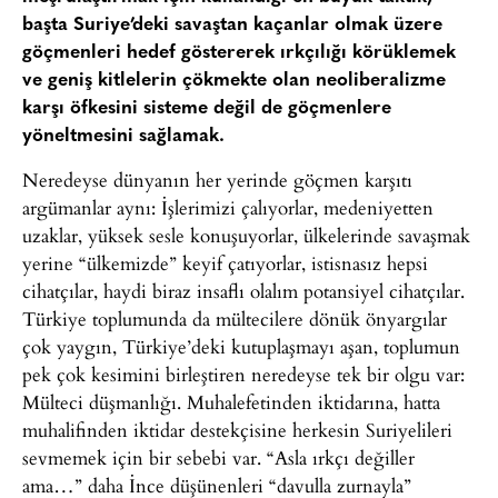
başta Suriye’deki savaştan kaçanlar olmak üzere
göçmenleri hedef göstererek ırkçılığı körüklemek
ve geniş kitlelerin çökmekte olan neoliberalizme
karşı öfkesini sisteme değil de göçmenlere
yöneltmesini sağlamak.
Neredeyse dünyanın her yerinde göçmen karşıtı
argümanlar aynı: İşlerimizi çalıyorlar, medeniyetten
uzaklar, yüksek sesle konuşuyorlar, ülkelerinde savaşmak
yerine “ülkemizde” keyif çatıyorlar, istisnasız hepsi
cihatçılar, haydi biraz insaflı olalım potansiyel cihatçılar.
Türkiye toplumunda da mültecilere dönük önyargılar
çok yaygın, Türkiye’deki kutuplaşmayı aşan, toplumun
pek çok kesimini birleştiren neredeyse tek bir olgu var:
Mülteci düşmanlığı. Muhalefetinden iktidarına, hatta
muhalifinden iktidar destekçisine herkesin Suriyelileri
sevmemek için bir sebebi var. “Asla ırkçı değiller
ama…” daha İnce düşünenleri “davulla zurnayla”