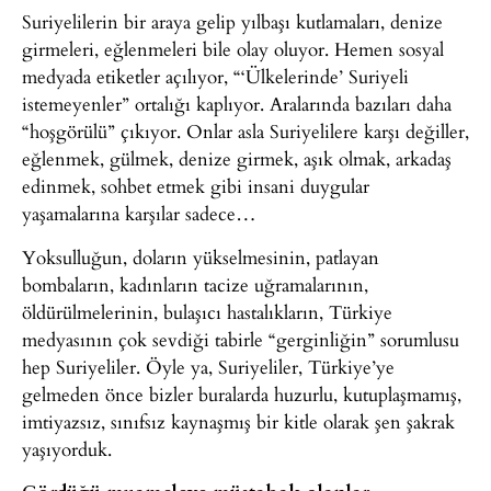
Suriyelilerin bir araya gelip yılbaşı kutlamaları, denize
girmeleri, eğlenmeleri bile olay oluyor. Hemen sosyal
medyada etiketler açılıyor, “‘Ülkelerinde’ Suriyeli
istemeyenler” ortalığı kaplıyor. Aralarında bazıları daha
“hoşgörülü” çıkıyor. Onlar asla Suriyelilere karşı değiller,
eğlenmek, gülmek, denize girmek, aşık olmak, arkadaş
edinmek, sohbet etmek gibi insani duygular
yaşamalarına karşılar sadece…
Yoksulluğun, doların yükselmesinin, patlayan
bombaların, kadınların tacize uğramalarının,
öldürülmelerinin, bulaşıcı hastalıkların, Türkiye
medyasının çok sevdiği tabirle “gerginliğin” sorumlusu
hep Suriyeliler. Öyle ya, Suriyeliler, Türkiye’ye
gelmeden önce bizler buralarda huzurlu, kutuplaşmamış,
imtiyazsız, sınıfsız kaynaşmış bir kitle olarak şen şakrak
yaşıyorduk.
Gördüğü muameleye müstahak olanlar