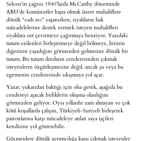
Selcen’in çağrısı 1940’larda McCarthy döneminde
ABD’de komünistler başta olmak üzere muhaliflere
dönük “cadı avı” yaşanırken, siyahların hak
mücadelelerine destek vermek isteyen muhalifleri
siyahlara sırt çevirmeye çağırmaya benziyor. Yazıdaki
tutum ezilenleri birleştirmeye değil bölmeye, birinin
diğerinin yaşadığını görmezden gelmesine dönük bir
tutum. Bu tutum iktidarın cenderesinden çıkmak
isteyenlerin özgürleşmesine değil, ancak şu veya bu
egemenin cenderesinde sıkışmaya yol açar.
Yazar, yukarıdan baktığı için olsa gerek, aşağıda bu
cendereyi aşacak birliklerin oluşma olasılığını
görmezden geliyor. Oysa yıllardır zam almayan ve çok
kötü koşullarda çalışan, Türkiyeli-Suriyeli birleşerek
patronlarına karşı mücadeleye atılan saya işçileri
kendisine yol gösterebilir.
Göçmenlere dönük ayrımcılığa karşı çıkmak isteyenler