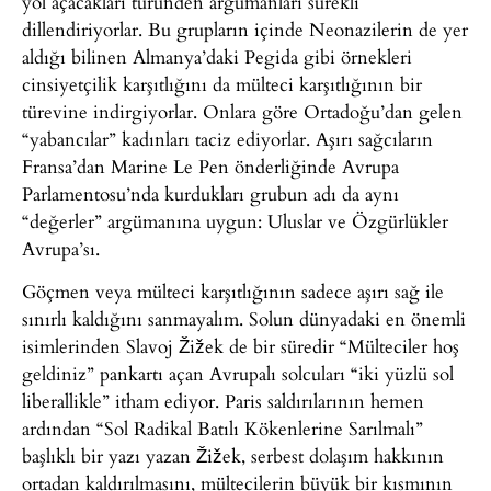
yol açacakları türünden argümanları sürekli
dillendiriyorlar. Bu grupların içinde Neonazilerin de yer
aldığı bilinen Almanya’daki Pegida gibi örnekleri
cinsiyetçilik karşıtlığını da mülteci karşıtlığının bir
türevine indirgiyorlar. Onlara göre Ortadoğu’dan gelen
“yabancılar” kadınları taciz ediyorlar. Aşırı sağcıların
Fransa’dan Marine Le Pen önderliğinde Avrupa
Parlamentosu’nda kurdukları grubun adı da aynı
“değerler” argümanına uygun: Uluslar ve Özgürlükler
Avrupa’sı.
Göçmen veya mülteci karşıtlığının sadece aşırı sağ ile
sınırlı kaldığını sanmayalım. Solun dünyadaki en önemli
isimlerinden Slavoj Žižek de bir süredir “Mülteciler hoş
geldiniz” pankartı açan Avrupalı solcuları “iki yüzlü sol
liberallikle” itham ediyor. Paris saldırılarının hemen
ardından “Sol Radikal Batılı Kökenlerine Sarılmalı”
başlıklı bir yazı yazan Žižek, serbest dolaşım hakkının
ortadan kaldırılmasını, mültecilerin büyük bir kısmının