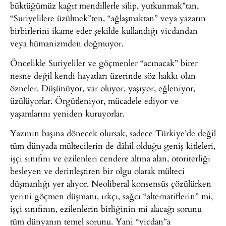
büktüğümüz kağıt mendillerle silip, yutkunmak”tan,
“Suriyelilere üzülmek”ten, “ağlaşmaktan” veya yazarın
birbirlerini ikame eder şekilde kullandığı vicdandan
veya hümanizmden doğmuyor.
Öncelikle Suriyeliler ve göçmenler “acınacak” birer
nesne değil kendi hayatları üzerinde söz hakkı olan
özneler. Düşünüyor, var oluyor, yaşıyor, eğleniyor,
üzülüyorlar. Örgütleniyor, mücadele ediyor ve
yaşamlarını yeniden kuruyorlar.
Yazının başına dönecek olursak, sadece Türkiye’de değil
tüm dünyada mültecilerin de dâhil olduğu geniş kitleleri,
işçi sınıfını ve ezilenleri cendere altına alan, otoriterliği
besleyen ve derinleştiren bir olgu olarak mülteci
düşmanlığı yer alıyor. Neoliberal konsensüs çözülürken
yerini göçmen düşmanı, ırkçı, sağcı “alternatiflerin” mi,
işçi sınıfının, ezilenlerin birliğinin mi alacağı sorunu
tüm dünyanın temel sorunu. Yani “vicdan”a