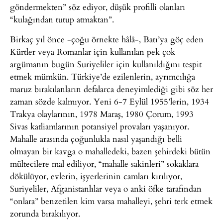
göndermekten” söz ediyor, düşük profilli olanları
“kulağından tutup atmaktan”.
Birkaç yıl önce -çoğu örnekte hâlâ-, Batı’ya göç eden
Kürtler veya Romanlar için kullanılan pek çok
argümanın bugün Suriyeliler için kullanıldığını tespit
etmek mümkün. Türkiye’de ezilenlerin, ayrımcılığa
maruz bırakılanların defalarca deneyimlediği gibi söz her
zaman sözde kalmıyor. Yeni 6-7 Eylül 1955’lerin, 1934
Trakya olaylarının, 1978 Maraş, 1980 Çorum, 1993
Sivas katliamlarının potansiyel provaları yaşanıyor.
Mahalle arasında çoğunlukla nasıl yaşandığı belli
olmayan bir kavga o mahalledeki, bazen şehirdeki bütün
mültecilere mal ediliyor, “mahalle sakinleri” sokaklara
dökülüyor, evlerin, işyerlerinin camları kırılıyor,
Suriyeliler, Afganistanlılar veya o anki öfke tarafından
“onlara” benzetilen kim varsa mahalleyi, şehri terk etmek
zorunda bırakılıyor.