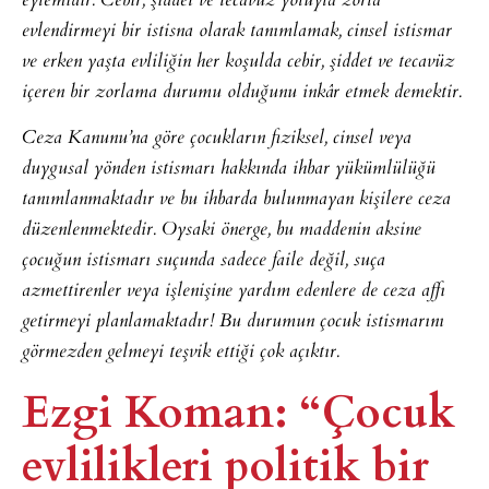
eylemidir. Cebir, şiddet ve tecavüz yoluyla zorla
evlendirmeyi bir istisna olarak tanımlamak, cinsel istismar
ve erken yaşta evliliğin her koşulda cebir, şiddet ve tecavüz
içeren bir zorlama durumu olduğunu inkâr etmek demektir.
Ceza Kanunu’na göre çocukların fiziksel, cinsel veya
duygusal yönden istismarı hakkında ihbar yükümlülüğü
tanımlanmaktadır ve bu ihbarda bulunmayan kişilere ceza
düzenlenmektedir. Oysaki önerge, bu maddenin aksine
çocuğun istismarı suçunda sadece faile değil, suça
azmettirenler veya işlenişine yardım edenlere de ceza affı
getirmeyi planlamaktadır! Bu durumun çocuk istismarını
görmezden gelmeyi teşvik ettiği çok açıktır.
Ezgi Koman: “Çocuk
evlilikleri politik bir