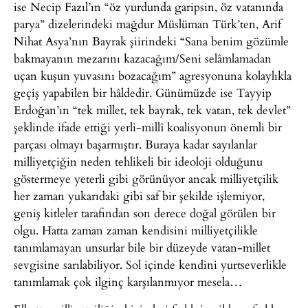
ise Necip Fazıl’ın “öz yurdunda garipsin, öz vatanında
parya” dizelerindeki mağdur Müslüman Türk’ten, Arif
Nihat Asya’nın Bayrak şiirindeki “Sana benim gözümle
bakmayanın mezarını kazacağım/Seni selâmlamadan
uçan kuşun yuvasını bozacağım” agresyonuna kolaylıkla
geçiş yapabilen bir hâldedir. Günümüzde ise Tayyip
Erdoğan’ın “tek millet, tek bayrak, tek vatan, tek devlet”
şeklinde ifade ettiği yerli-millî koalisyonun önemli bir
parçası olmayı başarmıştır. Buraya kadar sayılanlar
milliyetçiğin neden tehlikeli bir ideoloji olduğunu
göstermeye yeterli gibi görünüyor ancak milliyetçilik
her zaman yukarıdaki gibi saf bir şekilde işlemiyor,
geniş kitleler tarafından son derece doğal görülen bir
olgu. Hatta zaman zaman kendisini milliyetçilikle
tanımlamayan unsurlar bile bir düzeyde vatan-millet
sevgisine sarılabiliyor. Sol içinde kendini yurtseverlikle
tanımlamak çok ilginç karşılanmıyor mesela…