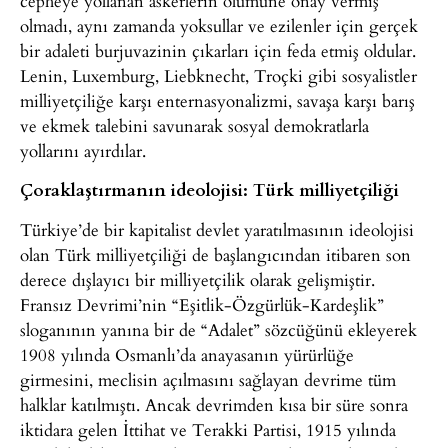
cepheye yollanan askerlerin ölümüne onay vermiş
olmadı, aynı zamanda yoksullar ve ezilenler için gerçek
bir adaleti burjuvazinin çıkarları için feda etmiş oldular.
Lenin, Luxemburg, Liebknecht, Troçki gibi sosyalistler
milliyetçiliğe karşı enternasyonalizmi, savaşa karşı barış
ve ekmek talebini savunarak sosyal demokratlarla
yollarını ayırdılar.
Çoraklaştırmanın ideolojisi: Türk milliyetçiliği
Türkiye’de bir kapitalist devlet yaratılmasının ideolojisi
olan Türk milliyetçiliği de başlangıcından itibaren son
derece dışlayıcı bir milliyetçilik olarak gelişmiştir.
Fransız Devrimi’nin “Eşitlik-Özgürlük-Kardeşlik”
sloganının yanına bir de “Adalet” sözcüğünü ekleyerek
1908 yılında Osmanlı’da anayasanın yürürlüğe
girmesini, meclisin açılmasını sağlayan devrime tüm
halklar katılmıştı. Ancak devrimden kısa bir süre sonra
iktidara gelen İttihat ve Terakki Partisi, 1915 yılında