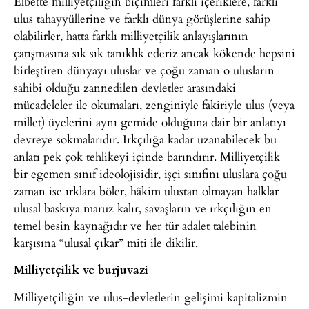
Elbette milliyetçiliğin biçimleri farklı içeriklere, farklı
ulus tahayyüllerine ve farklı dünya görüşlerine sahip
olabilirler, hatta farklı milliyetçilik anlayışlarının
çatışmasına sık sık tanıklık ederiz ancak kökende hepsini
birleştiren dünyayı uluslar ve çoğu zaman o ulusların
sahibi olduğu zannedilen devletler arasındaki
mücadeleler ile okumaları, zenginiyle fakiriyle ulus (veya
millet) üyelerini aynı gemide olduğuna dair bir anlatıyı
devreye sokmalarıdır. Irkçılığa kadar uzanabilecek bu
anlatı pek çok tehlikeyi içinde barındırır. Milliyetçilik
bir egemen sınıf ideolojisidir, işçi sınıfını uluslara çoğu
zaman ise ırklara böler, hâkim ulustan olmayan halklar
ulusal baskıya maruz kalır, savaşların ve ırkçılığın en
temel besin kaynağıdır ve her tür adalet talebinin
karşısına “ulusal çıkar” miti ile dikilir.
Milliyetçilik ve burjuvazi
Milliyetçiliğin ve ulus-devletlerin gelişimi kapitalizmin