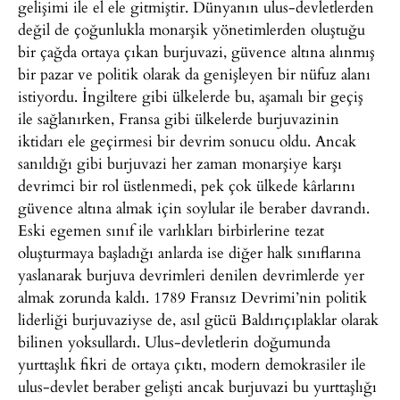
gelişimi ile el ele gitmiştir. Dünyanın ulus-devletlerden
değil de çoğunlukla monarşik yönetimlerden oluştuğu
bir çağda ortaya çıkan burjuvazi, güvence altına alınmış
bir pazar ve politik olarak da genişleyen bir nüfuz alanı
istiyordu. İngiltere gibi ülkelerde bu, aşamalı bir geçiş
ile sağlanırken, Fransa gibi ülkelerde burjuvazinin
iktidarı ele geçirmesi bir devrim sonucu oldu. Ancak
sanıldığı gibi burjuvazi her zaman monarşiye karşı
devrimci bir rol üstlenmedi, pek çok ülkede kârlarını
güvence altına almak için soylular ile beraber davrandı.
Eski egemen sınıf ile varlıkları birbirlerine tezat
oluşturmaya başladığı anlarda ise diğer halk sınıflarına
yaslanarak burjuva devrimleri denilen devrimlerde yer
almak zorunda kaldı. 1789 Fransız Devrimi’nin politik
liderliği burjuvaziyse de, asıl gücü Baldırıçıplaklar olarak
bilinen yoksullardı. Ulus-devletlerin doğumunda
yurttaşlık fikri de ortaya çıktı, modern demokrasiler ile
ulus-devlet beraber gelişti ancak burjuvazi bu yurttaşlığı