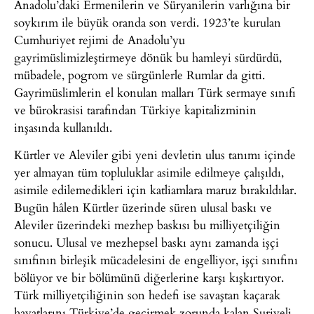
Anadolu’daki Ermenilerin ve Süryanilerin varlığına bir
soykırım ile büyük oranda son verdi. 1923’te kurulan
Cumhuriyet rejimi de Anadolu’yu
gayrimüslimizleştirmeye dönük bu hamleyi sürdürdü,
mübadele, pogrom ve sürgünlerle Rumlar da gitti.
Gayrimüslimlerin el konulan malları Türk sermaye sınıfı
ve bürokrasisi tarafından Türkiye kapitalizminin
inşasında kullanıldı.
Kürtler ve Aleviler gibi yeni devletin ulus tanımı içinde
yer almayan tüm topluluklar asimile edilmeye çalışıldı,
asimile edilemedikleri için katliamlara maruz bırakıldılar.
Bugün hâlen Kürtler üzerinde süren ulusal baskı ve
Aleviler üzerindeki mezhep baskısı bu milliyetçiliğin
sonucu. Ulusal ve mezhepsel baskı aynı zamanda işçi
sınıfının birleşik mücadelesini de engelliyor, işçi sınıfını
bölüyor ve bir bölümünü diğerlerine karşı kışkırtıyor.
Türk milliyetçiliğinin son hedefi ise savaştan kaçarak
hayatlarını Türkiye’de geçirmek zorunda kalan Suriyeli