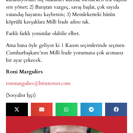
sen yönet; 2) Barıştan vazgeç, savaş başlat, çok sayıda
vatandaş hayatını kaybetsin; 3) Memleketteki bütün
köprülü kavşaklara Millî İrade adını tak.
Farklı farklı yorumlar olabilir elbet.
Ama bana öyle geliyor ki 1 Kasım seçimlerinde seçmen
Cumhurbaşkanı’nın Millî İrade yorumuna çok acımasız
bir ayar çekecek.
Roni Margulies
ronmargulies@btinternet.com
(Sosyalist İşçi)