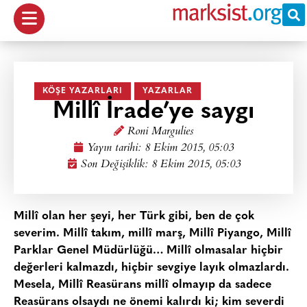
KÖŞE YAZARLARI
YAZARLAR
Millî İrade’ye saygı
Roni Margulies
Yayın tarihi:
8 Ekim 2015, 05:03
Son Değişiklik: 8 Ekim 2015, 05:03
Millî olan her şeyi, her Türk gibi, ben de çok
severim. Millî takım, millî marş, Millî Piyango, Millî
Parklar Genel Müdürlüğü… Millî olmasalar hiçbir
değerleri kalmazdı, hiçbir sevgiye layık olmazlardı.
Mesela, Millî Reasürans millî olmayıp da sadece
Reasürans olsaydı ne önemi kalırdı ki; kim severdi