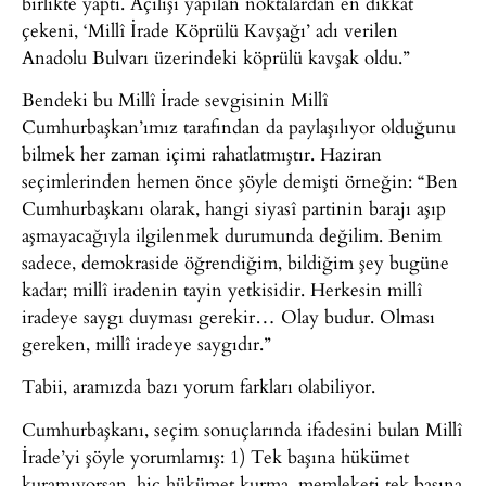
birlikte yaptı. Açılışı yapılan noktalardan en dikkat
çekeni, ‘Millî İrade Köprülü Kavşağı’ adı verilen
Anadolu Bulvarı üzerindeki köprülü kavşak oldu.”
Bendeki bu Millî İrade sevgisinin Millî
Cumhurbaşkan’ımız tarafından da paylaşılıyor olduğunu
bilmek her zaman içimi rahatlatmıştır. Haziran
seçimlerinden hemen önce şöyle demişti örneğin: “Ben
Cumhurbaşkanı olarak, hangi siyasî partinin barajı aşıp
aşmayacağıyla ilgilenmek durumunda değilim. Benim
sadece, demokraside öğrendiğim, bildiğim şey bugüne
kadar; millî iradenin tayin yetkisidir. Herkesin millî
iradeye saygı duyması gerekir… Olay budur. Olması
gereken, millî iradeye saygıdır.”
Tabii, aramızda bazı yorum farkları olabiliyor.
Cumhurbaşkanı, seçim sonuçlarında ifadesini bulan Millî
İrade’yi şöyle yorumlamış: 1) Tek başına hükümet
kuramıyorsan, hiç hükümet kurma, memleketi tek başına