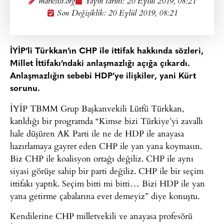
marksist.org
Yayın tarihi:
20 Eylül 2019, 08:21
Son Değişiklik: 20 Eylül 2019, 08:21
İYİP’li Türkkan’ın CHP ile ittifak hakkında sözleri,
Millet İttifakı’ndaki anlaşmazlığı açığa çıkardı.
Anlaşmazlığın sebebi HDP’ye ilişkiler, yani Kürt
sorunu.
İYİP TBMM Grup Başkanvekili Lütfü Türkkan,
katıldığı bir programda “Kimse bizi Türkiye’yi zavallı
hale düşüren AK Parti ile ne de HDP ile anayasa
hazırlamaya gayret eden CHP ile yan yana koymasın.
Biz CHP ile koalisyon ortağı değiliz. CHP ile aynı
siyasi görüşe sahip bir parti değiliz. CHP ile bir seçim
ittifakı yaptık. Seçim bitti mi bitti… Bizi HDP ile yan
yana getirme çabalarına evet demeyiz” diye konuştu.
Kendilerine CHP milletvekili ve anayasa profesörü