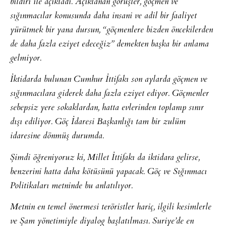
bildiri ile açıkladı. Açıklanan görüşler, göçmen ve
sığınmacılar konusunda daha insani ve adil bir faaliyet
yürütmek bir yana dursun, “göçmenlere bizden öncekilerden
de daha fazla eziyet edeceğiz” demekten başka bir anlama
gelmiyor.
İktidarda bulunan Cumhur İttifakı son aylarda göçmen ve
sığınmacılara giderek daha fazla eziyet ediyor. Göçmenler
sebepsiz yere sokaklardan, hatta evlerinden toplanıp sınır
dışı ediliyor. Göç İdaresi Başkanlığı tam bir zulüm
idaresine dönmüş durumda.
Şimdi öğreniyoruz ki, Millet İttifakı da iktidara gelirse,
benzerini hatta daha kötüsünü yapacak. Göç ve Sığınmacı
Politikaları metninde bu anlatılıyor.
Metnin en temel önermesi teröristler hariç, ilgili kesimlerle
ve Şam yönetimiyle diyalog başlatılması. Suriye’de en