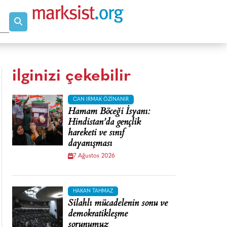
ilginizi çekebilir
CAN IRMAK ÖZINANIR
Hamam Böceği İsyanı:
Hindistan’da gençlik
hareketi ve sınıf
dayanışması
7 Ağustos 2026
HAKAN TAHMAZ
Silahlı mücadelenin sonu ve
demokratikleşme
sorunumuz