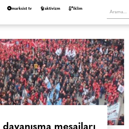
marksist tv
aktivizm
i̇klim
e dayanışma mesajları