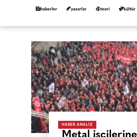
haberler
yazarlar
teori
kültür
HABER ANALIZ
Metal işçilerin