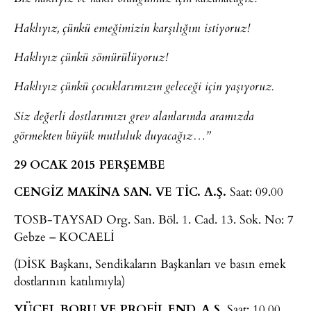
Haklıyız, çünkü emeğimizin karşılığını istiyoruz!
Haklıyız çünkü sömürülüyoruz!
Haklıyız çünkü çocuklarımızın geleceği için yaşıyoruz.
Siz değerli dostlarımızı grev alanlarında aramızda
görmekten büyük mutluluk duyacağız…”
29 OCAK 2015 PERŞEMBE
CENGİZ MAKİNA SAN. VE TİC. A.Ş.
Saat: 09.00
TOSB-TAYSAD Org. San. Böl. 1. Cad. 13. Sok. No: 7
Gebze – KOCAELİ
(DİSK Başkanı, Sendikaların Başkanları ve basın emek
dostlarının katılımıyla)
YÜCEL BORU VE PROFİL END. A.Ş.
Saat: 10.00