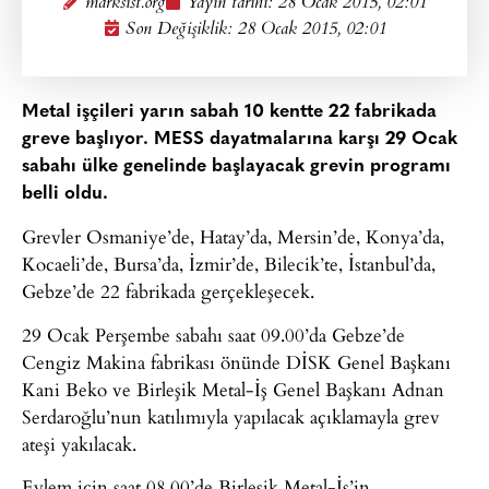
marksist.org
Yayın tarihi:
28 Ocak 2015, 02:01
Son Değişiklik: 28 Ocak 2015, 02:01
Metal işçileri yarın sabah 10 kentte 22 fabrikada
greve başlıyor. MESS dayatmalarına karşı 29 Ocak
sabahı ülke genelinde başlayacak grevin programı
belli oldu.
Grevler Osmaniye’de, Hatay’da, Mersin’de, Konya’da,
Kocaeli’de, Bursa’da, İzmir’de, Bilecik’te, İstanbul’da,
Gebze’de 22 fabrikada gerçekleşecek.
29 Ocak Perşembe sabahı saat 09.00’da Gebze’de
Cengiz Makina fabrikası önünde DİSK Genel Başkanı
Kani Beko ve Birleşik Metal-İş Genel Başkanı Adnan
Serdaroğlu’nun katılımıyla yapılacak açıklamayla grev
ateşi yakılacak.
Eylem için saat 08.00’de Birleşik Metal-İş’in