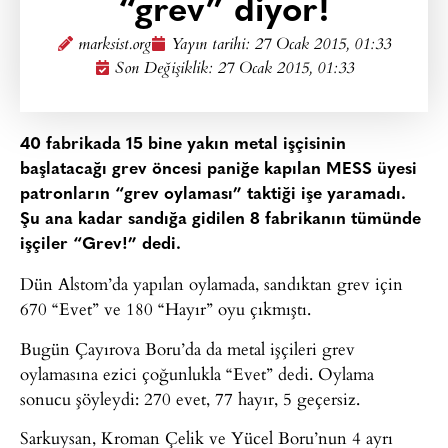
“grev” diyor!
marksist.org
Yayın tarihi:
27 Ocak 2015, 01:33
Son Değişiklik: 27 Ocak 2015, 01:33
40 fabrikada 15 bine yakın metal işçisinin
başlatacağı grev öncesi paniğe kapılan MESS üyesi
patronların “grev oylaması” taktiği işe yaramadı.
Şu ana kadar sandığa gidilen 8 fabrikanın tümünde
işçiler “Grev!” dedi.
Dün Alstom’da yapılan oylamada, sandıktan grev için
670 “Evet” ve 180 “Hayır” oyu çıkmıştı.
Bugün Çayırova Boru’da da metal işçileri grev
oylamasına ezici çoğunlukla “Evet” dedi. Oylama
sonucu şöyleydi: 270 evet, 77 hayır, 5 geçersiz.
Sarkuysan, Kroman Çelik ve Yücel Boru’nun 4 ayrı