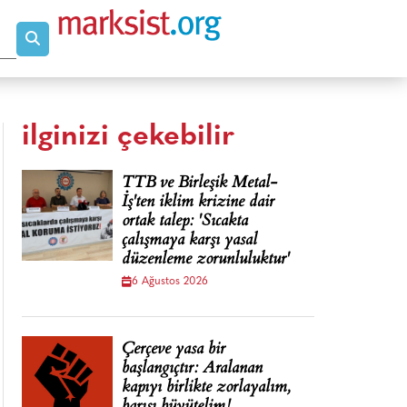
ilginizi çekebilir
TTB ve Birleşik Metal-
İş'ten iklim krizine dair
ortak talep: 'Sıcakta
çalışmaya karşı yasal
düzenleme zorunluluktur'
6 Ağustos 2026
Çerçeve yasa bir
başlangıçtır: Aralanan
kapıyı birlikte zorlayalım,