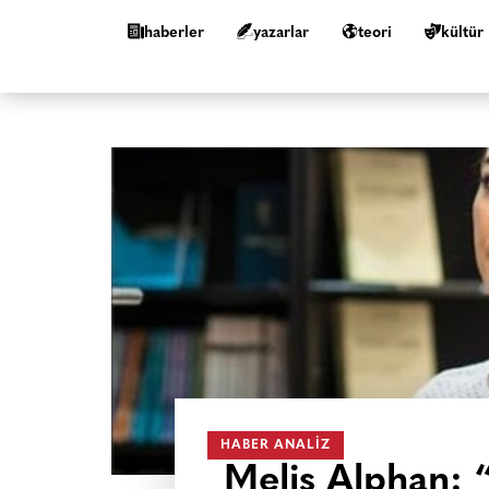
haberler
yazarlar
teori
kültür
HABER ANALIZ
Melis Alphan: 