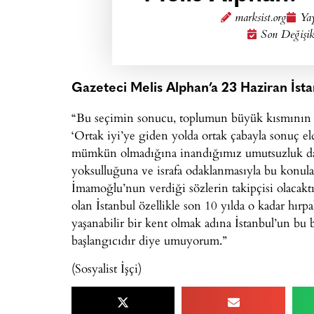
marksist.org
Yay
Son Değişik
Gazeteci Melis Alphan’a 23 Haziran İsta
“Bu seçimin sonucu, toplumun büyük kısmının k
‘Ortak iyi’ye giden yolda ortak çabayla sonuç el
mümkün olmadığına inandığımız umutsuzluk da
yoksulluğuna ve israfa odaklanmasıyla bu konul
İmamoğlu’nun verdiği sözlerin takipçisi olacakt
olan İstanbul özellikle son 10 yılda o kadar hırp
yaşanabilir bir kent olmak adına İstanbul’un bu 
başlangıcıdır diye umuyorum.”
(Sosyalist İşçi)