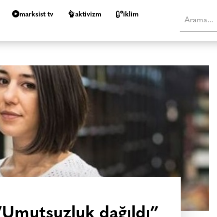
marksist tv
aktivizm
i̇klim
“Umutsuzluk dağıldı”