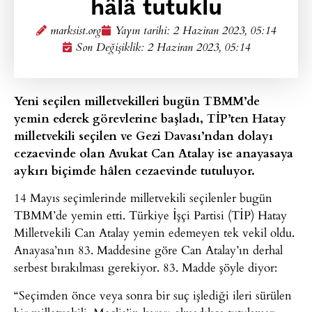
hâlâ tutuklu
marksist.org
Yayın tarihi:
2 Haziran 2023, 05:14
Son Değişiklik: 2 Haziran 2023, 05:14
Yeni seçilen milletvekilleri bugün TBMM’de
yemin ederek görevlerine başladı, TİP’ten Hatay
milletvekili seçilen ve Gezi Davası’ndan dolayı
cezaevinde olan Avukat Can Atalay ise anayasaya
aykırı biçimde hâlen cezaevinde tutuluyor.
14 Mayıs seçimlerinde milletvekili seçilenler bugün
TBMM’de yemin etti. Türkiye İşçi Partisi (TİP) Hatay
Milletvekili Can Atalay yemin edemeyen tek vekil oldu.
Anayasa’nın 83. Maddesine göre Can Atalay’ın derhal
serbest bırakılması gerekiyor. 83. Madde şöyle diyor:
“Seçimden önce veya sonra bir suç işlediği ileri sürülen