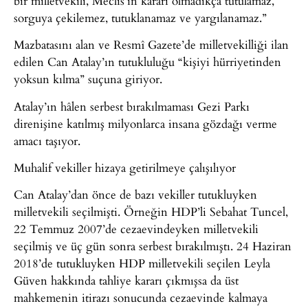
bir milletvekili, Meclis’in kararı olmadıkça tutulamaz,
sorguya çekilemez, tutuklanamaz ve yargılanamaz.”
Mazbatasını alan ve Resmî Gazete’de milletvekilliği ilan
edilen Can Atalay’ın tutukluluğu “kişiyi hürriyetinden
yoksun kılma” suçuna giriyor.
Atalay’ın hâlen serbest bırakılmaması Gezi Parkı
direnişine katılmış milyonlarca insana gözdağı verme
amacı taşıyor.
Muhalif vekiller hizaya getirilmeye çalışılıyor
Can Atalay’dan önce de bazı vekiller tutukluyken
milletvekili seçilmişti. Örneğin HDP’li Sebahat Tuncel,
22 Temmuz 2007’de cezaevindeyken milletvekili
seçilmiş ve üç gün sonra serbest bırakılmıştı. 24 Haziran
2018’de tutukluyken HDP milletvekili seçilen Leyla
Güven hakkında tahliye kararı çıkmışsa da üst
mahkemenin itirazı sonucunda cezaevinde kalmaya