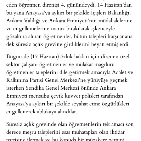
eden öğretmen direnişi 4. günündeydi. 14 Haziran’dan
bu yana Anayasa’ya aykırı bir şekilde İçişleri Bakanlığı,
Ankara Valiliği ve Ankara Emniyeti’nin müdahalelerine
ve engellemelerine maruz bırakılarak işkenceyle
gözaltına alınan öğretmenler, bütün talepleri karşılanana
dek süresiz açlık grevine girdiklerini beyan etmişlerdi.
Bugün de (17 Haziran) özlük hakları için direnen özel
sektör çalışanı öğretmenler ve mülakat mağduru
öğretmenler taleplerini dile getirmek amacıyla Adalet ve
Kalkınma Partisi Genel Merkezi’ne yürüyüşe geçmek
isterken Sendika Genel Merkezi önünde Ankara
Emniyeti mensubu çevik kuvvet polisleri tarafından
Anayasa’ya aykırı bir şekilde seyahat etme özgürlükleri
engellenerek ablukaya alındılar.
Süresiz açlık grevinde olan öğretmenlerin tek amacı son
derece meşru taleplerini esas muhatapları olan iktidar
partisine iletmek ve bu konuda bir müzakere zemini