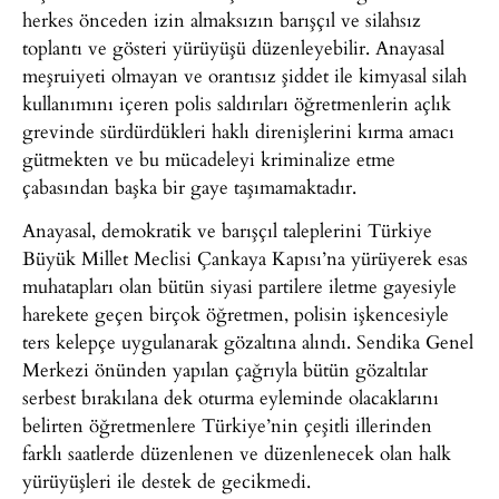
herkes önceden izin almaksızın barışçıl ve silahsız
toplantı ve gösteri yürüyüşü düzenleyebilir. Anayasal
meşruiyeti olmayan ve orantısız şiddet ile kimyasal silah
kullanımını içeren polis saldırıları öğretmenlerin açlık
grevinde sürdürdükleri haklı direnişlerini kırma amacı
gütmekten ve bu mücadeleyi kriminalize etme
çabasından başka bir gaye taşımamaktadır.
Anayasal, demokratik ve barışçıl taleplerini Türkiye
Büyük Millet Meclisi Çankaya Kapısı’na yürüyerek esas
muhatapları olan bütün siyasi partilere iletme gayesiyle
harekete geçen birçok öğretmen, polisin işkencesiyle
ters kelepçe uygulanarak gözaltına alındı. Sendika Genel
Merkezi önünden yapılan çağrıyla bütün gözaltılar
serbest bırakılana dek oturma eyleminde olacaklarını
belirten öğretmenlere Türkiye’nin çeşitli illerinden
farklı saatlerde düzenlenen ve düzenlenecek olan halk
yürüyüşleri ile destek de gecikmedi.