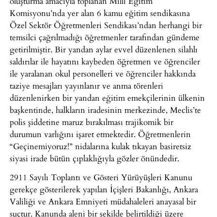
oluşturma amacıyla toplanan Milli Eğitim
Komisyonu’nda yer alan 6 kamu eğitim sendikasına
Özel Sektör Öğretmenleri Sendikası’ndan herhangi bir
temsilci çağrılmadığı öğretmenler tarafından gündeme
getirilmiştir. Bir yandan aylar evvel düzenlenen silahlı
saldırılar ile hayatını kaybeden öğretmen ve öğrenciler
ile yaralanan okul personelleri ve öğrenciler hakkında
taziye mesajları yayınlanır ve anma törenleri
düzenlenirken bir yandan eğitim emekçilerinin ülkenin
başkentinde, halkların iradesinin merkezinde, Meclis’te
polis şiddetine maruz bırakılması trajikomik bir
durumun varlığını işaret etmektedir. Öğretmenlerin
“Geçinemiyoruz!” nidalarına kulak tıkayan basiretsiz
siyasi irade bütün çıplaklığıyla gözler önündedir.
2911 Sayılı Toplantı ve Gösteri Yürüyüşleri Kanunu
gerekçe gösterilerek yapılan İçişleri Bakanlığı, Ankara
Valiliği ve Ankara Emniyeti müdahaleleri anayasal bir
suçtur. Kanunda aleni bir şekilde belirtildiği üzere