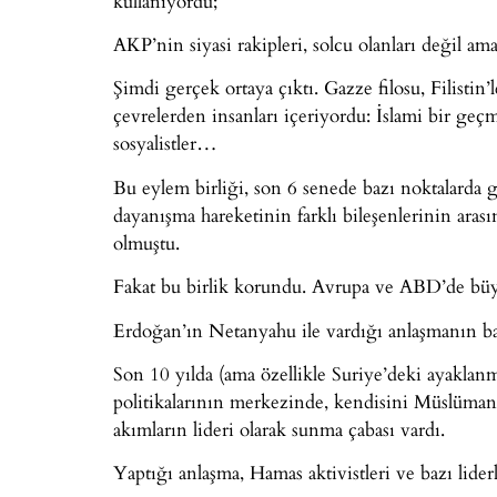
kullanıyordu;
AKP’nin siyasi rakipleri, solcu olanları değil am
Şimdi gerçek ortaya çıktı. Gazze filosu, Filistin’
çevrelerden insanları içeriyordu: İslami bir geçmi
sosyalistler…
Bu eylem birliği, son 6 senede bazı noktalarda ge
dayanışma hareketinin farklı bileşenlerinin aras
olmuştu.
Fakat bu birlik korundu. Avrupa ve ABD’de büy
Erdoğan’ın Netanyahu ile vardığı anlaşmanın baş
Son 10 yılda (ama özellikle Suriye’deki ayaklanma
politikalarının merkezinde, kendisini Müslüman
akımların lideri olarak sunma çabası vardı.
Yaptığı anlaşma, Hamas aktivistleri ve bazı lider