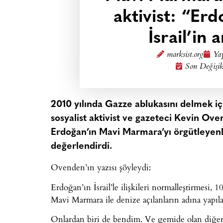
aktivist: “Erd
İsrail’in
marksist.org
Yay
Son Değişik
2010 yılında Gazze ablukasını delmek iç
sosyalist aktivist ve gazeteci Kevin Ove
Erdoğan’ın Mavi Marmara’yı örgütleyenler
değerlendirdi.
Ovenden’ın yazısı şöyleydi:
Erdoğan’ın İsrail’le ilişkileri normalleştirmesi,
Mavi Marmara ile denize açılanların adına yapıla
Onlardan biri de bendim. Ve gemide olan diğerle