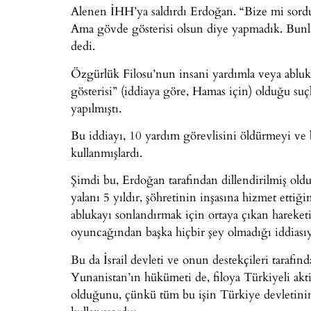
Alenen İHH’ya saldırdı Erdoğan. “Bize mi sord
Ama gövde gösterisi olsun diye yapmadık. Bunlar
dedi.
Özgürlük Filosu’nun insani yardımla veya abluk
gösterisi” (iddiaya göre, Hamas için) olduğu suç
yapılmıştı.
Bu iddiayı, 10 yardım görevlisini öldürmeyi ve b
kullanmışlardı.
Şimdi bu, Erdoğan tarafından dillendirilmiş oldu
yalanı 5 yıldır, şöhretinin inşasına hizmet ettiği
ablukayı sonlandırmak için ortaya çıkan hareke
oyuncağından başka hiçbir şey olmadığı iddiasıy
Bu da İsrail devleti ve onun destekçileri tarafınd
Yunanistan’ın hükümeti de, filoya Türkiyeli akti
olduğunu, çünkü tüm bu işin Türkiye devletinin 