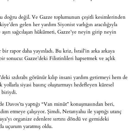
Bu doğru değil. Ve Gazze toplumunun çeşitli kesimlerinden
iye’den gelen her yardım Siyonist varlığın aracılığıyla
aşırı sağcılaşan hükümeti, Gazze’ye neyin girip neyin
ir rapor daha yayınladı. Bu kriz, İsrail’in arka arkaya
n bir sonucu: Gazze’deki Filistinlileri hapsetmek ve açlık
deki ızdırabı görünür kılıp insani yardım getirmeyi hem de
k yollarla siyasi basınç oluşturmayı hedefleyen küresel
 biriydi.
 Davos’ta yaptığı “Van minüt” konuşmasından beri,
kdim etmeye çalışıyor. Şimdi, Netanyahu ile yaptığı utanç
aya’yı organize edenlere sırtını döndü ve gemideki
ında uçurum yaratmış oldu.