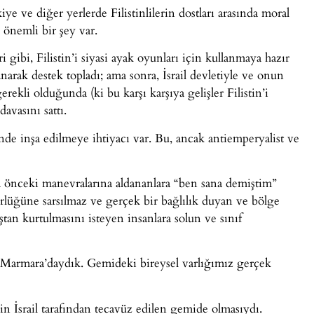
e ve diğer yerlerde Filistinlilerin dostları arasında moral
önemli bir şey var.
 gibi, Filistin’i siyasi ayak oyunları için kullanmaya hazır
arak destek topladı; ama sonra, İsrail devletiyle ve onun
erekli olduğunda (ki bu karşı karşıya gelişler Filistin’i
avasını sattı.
nde inşa edilmeye ihtiyacı var. Bu, ancak antiemperyalist ve
a önceki manevralarına aldananlara “ben sana demiştim”
rlüğüne sarsılmaz ve gerçek bir bağlılık duyan ve bölge
an kurtulmasını isteyen insanlara solun ve sınıf
i Marmara’daydık. Gemideki bireysel varlığımız gerçek
 İsrail tarafından tecavüz edilen gemide olmasıydı.