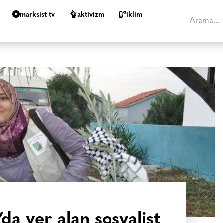
marksist tv
aktivizm
i̇klim
a yer alan sosyalist