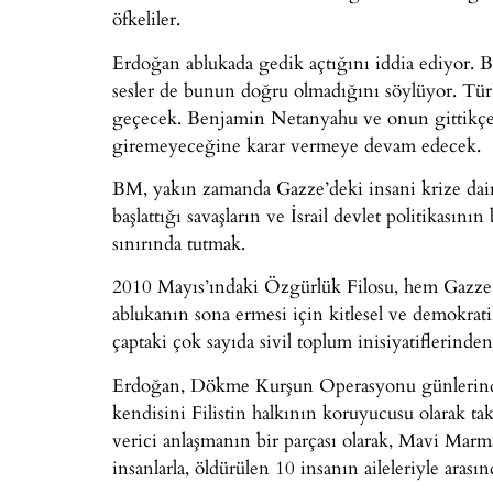
öfkeliler.
Erdoğan ablukada gedik açtığını iddia ediyor. 
sesler de bunun doğru olmadığını söylüyor. Türk
geçecek. Benjamin Netanyahu ve onun gittikçe 
giremeyeceğine karar vermeye devam edecek.
BM, yakın zamanda Gazze’deki insani krize dair b
başlattığı savaşların ve İsrail devlet politikasını
sınırında tutmak.
2010 Mayıs’ındaki Özgürlük Filosu, hem Gazze’
ablukanın sona ermesi için kitlesel ve demokrati
çaptaki çok sayıda sivil toplum inisiyatiflerinden
Erdoğan, Dökme Kurşun Operasyonu günlerinde
kendisini Filistin halkının koruyucusu olarak ta
verici anlaşmanın bir parçası olarak, Mavi Marm
insanlarla, öldürülen 10 insanın aileleriyle aras