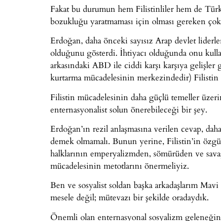
Fakat bu durumun hem Filistinliler hem de Türkiy
bozukluğu yaratmaması için olması gereken çok 
Erdoğan, daha önceki sayısız Arap devlet liderleri
olduğunu gösterdi. İhtiyacı olduğunda onu kullan
arkasındaki ABD ile ciddi karşı karşıya gelişler g
kurtarma mücadelesinin merkezindedir) Filistin d
Filistin mücadelesinin daha güçlü temeller üzeri
enternasyonalist solun önerebileceği bir şey.
Erdoğan’ın rezil anlaşmasına verilen cevap, dah
demek olmamalı. Bunun yerine, Filistin’in özgü
halklarının emperyalizmden, sömürüden ve savaşt
mücadelesinin metotlarını önermeliyiz.
Ben ve sosyalist soldan başka arkadaşlarım Mav
mesele değil; mütevazı bir şekilde oradaydık.
Önemli olan enternasyonal sosyalizm geleneğinin