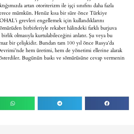
ğımızda artan otoriterizm ile işçi sınıfını daha fazla
 derece mümkün. Henüz kısa bir süre önce Türkiye
OHAL’i grevleri engellemek için kullandıklarını
sömürüden birbirleriyle rekabet hâlindeki farklı burjuva
irlik olmasıyla kurtulabileceğini anlatır. Şu veya bu
laşmaz bir çelişkidir. Bundan tam 100 yıl önce Rusya’da
evrimi’nde hem üretimi, hem de yönetimi ellerine alarak
i gösterdiler. Bugünün baskı ve sömürüsüne cevap vermenin