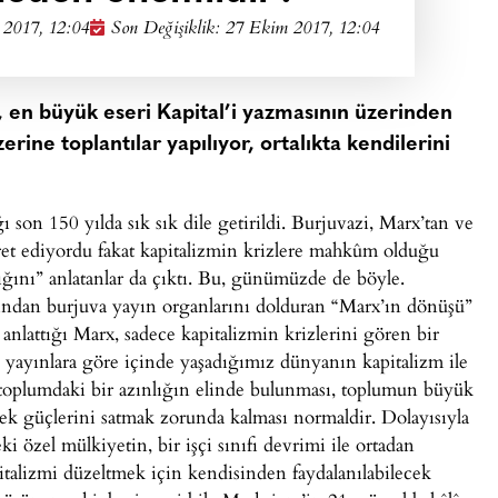
2017, 12:04
Son Değişiklik: 27 Ekim 2017, 12:04
en büyük eseri Kapital’i yazmasının üzerinden
ine toplantılar yapılıyor, ortalıkta kendilerini
ı son 150 yılda sık sık dile getirildi. Burjuvazi, Marx’tan ve
ret ediyordu fakat kapitalizmin krizlere mahkûm olduğu
ığını” anlatanlar da çıktı. Bu, günümüzde de böyle.
dından burjuva yayın organlarını dolduran “Marx’ın dönüşü”
 anlattığı Marx, sadece kapitalizmin krizlerini gören bir
u yayınlara göre içinde yaşadığımız dünyanın kapitalizm ile
i toplumdaki bir azınlığın elinde bulunması, toplumun büyük
k güçlerini satmak zorunda kalması normaldir. Dolayısıyla
ki özel mülkiyetin, bir işçi sınıfı devrimi ile ortadan
italizmi düzeltmek için kendisinden faydalanılabilecek