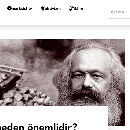
marksist tv
aktivizm
i̇klim
eden önemlidir?