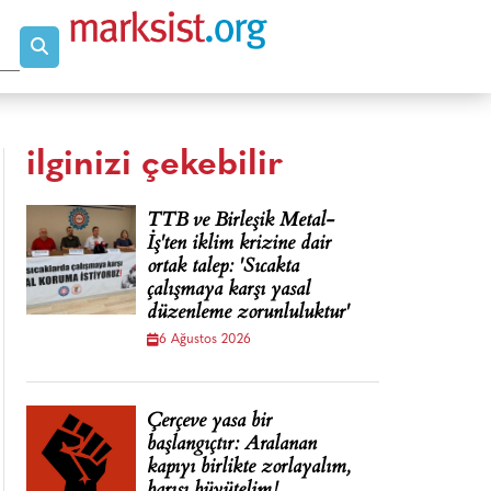
ilginizi çekebilir
TTB ve Birleşik Metal-
İş'ten iklim krizine dair
ortak talep: 'Sıcakta
çalışmaya karşı yasal
düzenleme zorunluluktur'
6 Ağustos 2026
Çerçeve yasa bir
başlangıçtır: Aralanan
kapıyı birlikte zorlayalım,