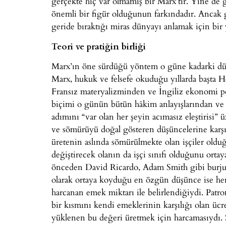
gerçekte hiç var olmamış bir Marx’tır. Yine de 
önemli bir figür olduğunun farkındadır. Ancak ge
geride bıraktığı miras dünyayı anlamak için bir
Teori ve pratiğin birliği
Marx’ın öne sürdüğü yöntem o güne kadarki dün
Marx, hukuk ve felsefe okuduğu yıllarda başta H
Fransız materyalizminden ve İngiliz ekonomi po
biçimi o günün bütün hâkim anlayışlarından ve 
adımını “var olan her şeyin acımasız eleştirisi”
ve sömürüyü doğal gösteren düşüncelerine karşı
üretenin aslında sömürülmekte olan işçiler old
değiştirecek olanın da işçi sınıfı olduğunu ort
önceden David Ricardo, Adam Smith gibi burjuv
olarak ortaya koyduğu en özgün düşünce ise her
harcanan emek miktarı ile belirlendiğiydi. Patro
bir kısmını kendi emeklerinin karşılığı olan ücr
yüklenen bu değeri üretmek için harcamasıydı.