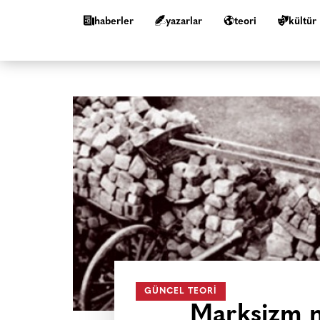
haberler
yazarlar
teori
kültür
GÜNCEL TEORI
Marksizm n