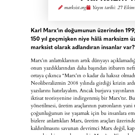
marksist.org
Yayın tarihi:
27 Ekim 
Karl Marx’ın doğumunun üzerinden 199, 
150 yıl geçmişken niye hâlâ marksizm üzer
marksist olarak adlandıran insanlar var?
Marx’ın anlattıklarının artık dünyayı açıklamadığ
onun yazdıklarından daha başından itibaren nef
ortaya çıkınca “Marx’ın o kadar da haksız olmad
Neoliberalizmin 2008 yılında girdiği krizin ar
yazılarını hatırlayalım. Ancak burjuva yayınların
iktisat teorisyenine indirgenmiş bir Marx’tır. B
yönetilmesi, üretim araçlarının patronların yan
çoğunluğunun ise yaşamak için bu insanlara eme
bizlere anlattıkları Marx, üretim araçları üzerinde
kaldırılmasını savunan devrimci Marx değil, kap