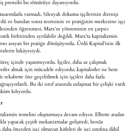
eyiş prensibi bu sömürüye dayanıyordu.
asarımlarla varmadı, Silezyalı dokuma işçilerinin direnişi
ördü ve bundan sonra teorisinin ve pratiğinin merkezine işçi
delesinden öğrenmesi, Marx’ın yönteminin en çarpıcı
tik birbirinden ayrılabilir değildi. Marx’ta kapitalizmin
rını arayan bir pratiğe dönüşüyordu. Ünlü Kapital’inin ilk
 bizlerin hikâyesiydi.
üreç içinde yaşanmıyordu. İşçiler, daha az çalışmak
tler almak için mücadele ediyordu; kapitalistler ise hem
le rekabette öne geçebilmek için işçileri daha fazla
raşıyorlardı. Bu iki sınıf arasında uzlaşmaz bir çelişki vardı
ahkûm kılıyordu.
ır
italizmin temelini oluşturmaya devam ediyor. Elbette aradan
la yapacak çeşitli mekanizmalar geliştirdi, henüz
a daha önceden işçi olmayan kitleleri de işçi sınıfına dâhil