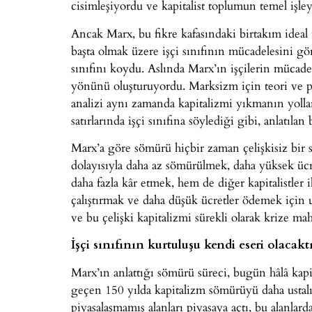
cisimleşiyordu ve kapitalist toplumun temel işl
Ancak Marx, bu fikre kafasındaki birtakım ideal t
başta olmak üzere işçi sınıfının mücadelesini g
sınıfını koydu. Aslında Marx’ın işçilerin müca
yönünü oluşturuyordu. Marksizm için teori ve pra
analizi aynı zamanda kapitalizmi yıkmanın yolla
satırlarında işçi sınıfına söylediği gibi, anlatılan
Marx’a göre sömürü hiçbir zaman çelişkisiz bir s
dolayısıyla daha az sömürülmek, daha yüksek ücre
daha fazla kâr etmek, hem de diğer kapitalistler i
çalıştırmak ve daha düşük ücretler ödemek için uğ
ve bu çelişki kapitalizmi sürekli olarak krize m
İşçi sınıfının kurtuluşu kendi eseri olacakt
Marx’ın anlattığı sömürü süreci, bugün hâlâ kap
geçen 150 yılda kapitalizm sömürüyü daha ustalık
piyasalaşmamış alanları piyasaya açtı, bu alanlard