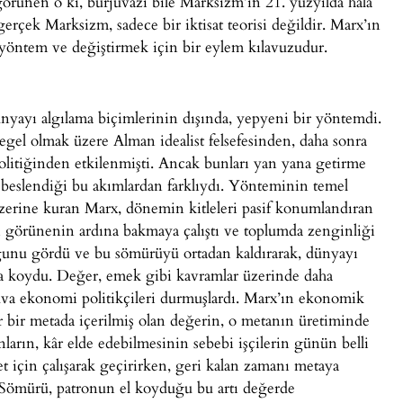
görünen o ki, burjuvazi bile Marksizm’in 21. yüzyılda hâlâ
rçek Marksizm, sadece bir iktisat teorisi değildir. Marx’ın
 yöntem ve değiştirmek için bir eylem kılavuzudur.
yayı algılama biçimlerinin dışında, yepyeni bir yöntemdi.
egel olmak üzere Alman idealist felsefesinden, daha sonra
litiğinden etkilenmişti. Ancak bunları yan yana getirme
beslendiği bu akımlardan farklıydı. Yönteminin temel
 üzerine kuran Marx, dönemin kitleleri pasif konumlandıran
 görünenin ardına bakmaya çalıştı ve toplumda zenginliği
uğunu gördü ve bu sömürüyü ortadan kaldırarak, dünyayı
aya koydu. Değer, emek gibi kavramlar üzerinde daha
a ekonomi politikçileri durmuşlardı. Marx’ın ekonomik
 bir metada içerilmiş olan değerin, o metanın üretiminde
nların, kâr elde edebilmesinin sebebi işçilerin günün belli
et için çalışarak geçirirken, geri kalan zamanı metaya
 Sömürü, patronun el koyduğu bu artı değerde