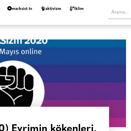
marksist tv
aktivizm
i̇klim
) Evrimin kökenleri,