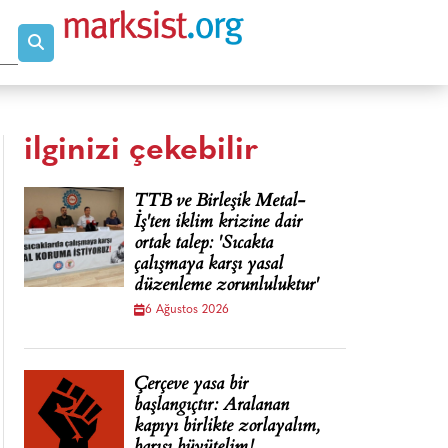
ilginizi çekebilir
TTB ve Birleşik Metal-
İş'ten iklim krizine dair
ortak talep: 'Sıcakta
çalışmaya karşı yasal
düzenleme zorunluluktur'
6 Ağustos 2026
Çerçeve yasa bir
başlangıçtır: Aralanan
kapıyı birlikte zorlayalım,