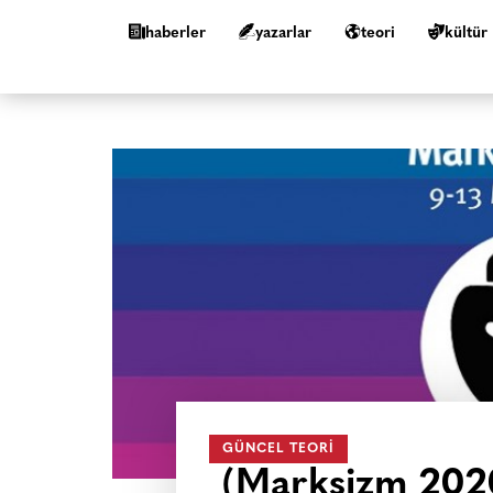
haberler
yazarlar
teori
kültür
GÜNCEL TEORI
(Marksizm 2020