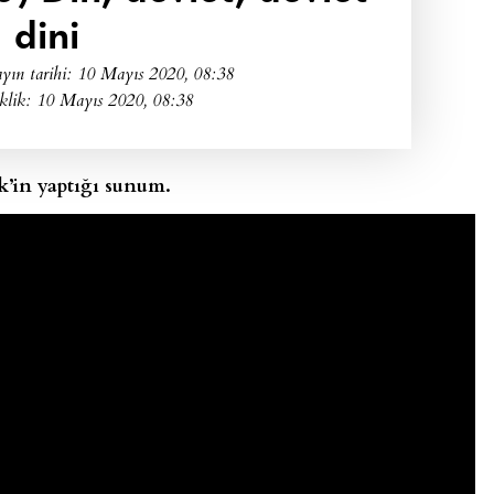
dini
yın tarihi:
10 Mayıs 2020, 08:38
klik: 10 Mayıs 2020, 08:38
k’in yaptığı sunum.