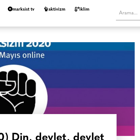
marksist tv
aktivizm
i̇klim
) Din, devlet, devlet