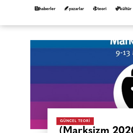
haberler
yazarlar
teori
kültür
GÜNCEL TEORI
(Marksizm 2020