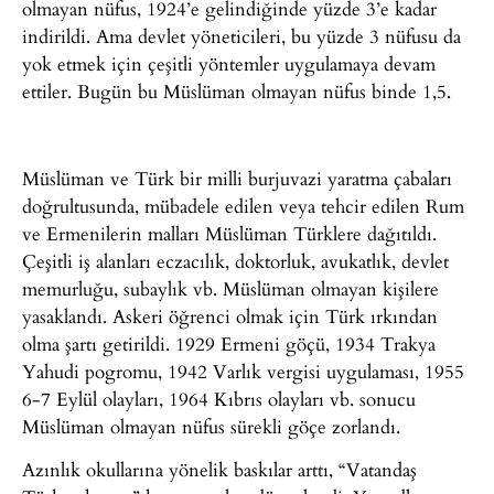
olmayan nüfus, 1924’e gelindiğinde yüzde 3’e kadar
indirildi. Ama devlet yöneticileri, bu yüzde 3 nüfusu da
yok etmek için çeşitli yöntemler uygulamaya devam
ettiler. Bugün bu Müslüman olmayan nüfus binde 1,5.
Müslüman ve Türk bir milli burjuvazi yaratma çabaları
doğrultusunda, mübadele edilen veya tehcir edilen Rum
ve Ermenilerin malları Müslüman Türklere dağıtıldı.
Çeşitli iş alanları eczacılık, doktorluk, avukatlık, devlet
memurluğu, subaylık vb. Müslüman olmayan kişilere
yasaklandı. Askeri öğrenci olmak için Türk ırkından
olma şartı getirildi. 1929 Ermeni göçü, 1934 Trakya
Yahudi pogromu, 1942 Varlık vergisi uygulaması, 1955
6-7 Eylül olayları, 1964 Kıbrıs olayları vb. sonucu
Müslüman olmayan nüfus sürekli göçe zorlandı.
Azınlık okullarına yönelik baskılar arttı, “Vatandaş