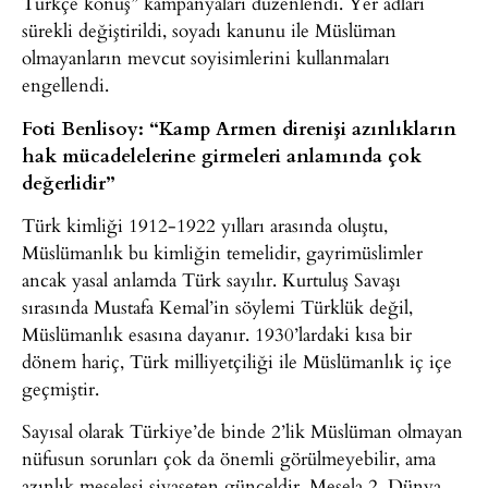
Türkçe konuş” kampanyaları düzenlendi. Yer adları
sürekli değiştirildi, soyadı kanunu ile Müslüman
olmayanların mevcut soyisimlerini kullanmaları
engellendi.
Foti Benlisoy: “Kamp Armen direnişi azınlıkların
hak mücadelelerine girmeleri anlamında çok
değerlidir”
Türk kimliği 1912-1922 yılları arasında oluştu,
Müslümanlık bu kimliğin temelidir, gayrimüslimler
ancak yasal anlamda Türk sayılır. Kurtuluş Savaşı
sırasında Mustafa Kemal’in söylemi Türklük değil,
Müslümanlık esasına dayanır. 1930’lardaki kısa bir
dönem hariç, Türk milliyetçiliği ile Müslümanlık iç içe
geçmiştir.
Sayısal olarak Türkiye’de binde 2’lik Müslüman olmayan
nüfusun sorunları çok da önemli görülmeyebilir, ama
azınlık meselesi siyaseten günceldir. Mesela 2. Dünya