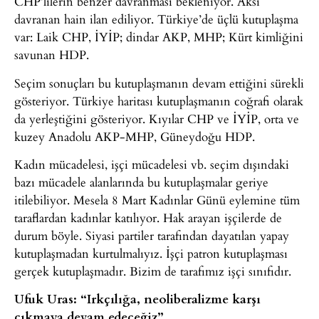
CHP’lilerin benzer davranması bekleniyor. Aksi
davranan hain ilan ediliyor. Türkiye’de üçlü kutuplaşma
var: Laik CHP, İYİP; dindar AKP, MHP; Kürt kimliğini
savunan HDP.
Seçim sonuçları bu kutuplaşmanın devam ettiğini sürekli
gösteriyor. Türkiye haritası kutuplaşmanın coğrafi olarak
da yerleştiğini gösteriyor. Kıyılar CHP ve İYİP, orta ve
kuzey Anadolu AKP-MHP, Güneydoğu HDP.
Kadın mücadelesi, işçi mücadelesi vb. seçim dışındaki
bazı mücadele alanlarında bu kutuplaşmalar geriye
itilebiliyor. Mesela 8 Mart Kadınlar Günü eylemine tüm
taraflardan kadınlar katılıyor. Hak arayan işçilerde de
durum böyle. Siyasi partiler tarafından dayatılan yapay
kutuplaşmadan kurtulmalıyız. İşçi patron kutuplaşması
gerçek kutuplaşmadır. Bizim de tarafımız işçi sınıfıdır.
Ufuk Uras: “Irkçılığa, neoliberalizme karşı
çıkmaya devam edeceğiz”