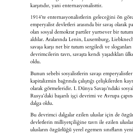
karşıtıdır, yani enternasyonalisttir.
1914’te enternasyonalistlerin geleceğini ön gör
emperyalist devletleri arasında bir savaş olarak p
olan sosyal demokrat partiler yurtsever bir tutu
aldılar. Aralarında Lenin, Luxemburg, Liebknecht,
savaşa karşı net bir tutum sergiledi ve sloganları
devrimcilerin tavrı, savaşta kendi yaşadıkları ü
oldu.
Bunun sebebi sosyalistlerin savaşı emperyalistle
kapitalizmin bağrında çalıştığı çelişkilerden kayn
olarak görmeleridir. I. Dünya Savaşı’ndaki sosya
Rusya’daki başarılı işçi devrimi ve Avrupa çapı
dalga oldu.
Bu devrimci dalgalar ezilen uluslar için de özgü
devletlerin milliyetçiliğine tavrı ile ezilen ulusla
ulusların özgürlüğü yerel egemen sınıfların yenil