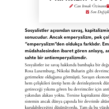
Can Irmak Özinanır
Son Değişik
Sosyalistler açısından savaş, kapitalizm
sonucudur. Ancak emperyalizm, pek çok 
“emperyalizm”den oldukça farklıdır. Emp
müdahalesinden ibaret gören anlayış, ant
sahte bir antiemperyalizmdir.
Sosyalistler ise savaş hakkında bambaşka bir değ
Rosa Luxemburg, Nikolai Buharin gibi devrimci Ma
getirmekte olduğunu görmüştü. Savaşın ekonomik
hem çelişkileri üretip hem de derinleştirerek dün
getireceği yıkımı gören bu devrimciler için anti
yakından alakası yoktu. Tersine kapitalizmi düny
sistemin ancak dünya çapında bir devrimle altüs
kurulabileceğini düşünüyordu. Tam da bu yüzden 