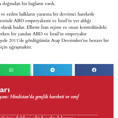
a doğrudan bir bağlantı vardı.
n ve ezilen halkların yararına bir devrimci hareketle
zinde ABD emperyalizmi ve İsrail’in yer aldığı
m olarak budur. Elbette İran rejimi ve onun kontrolündeki
reken bir yandan ABD ve İsrail’in emperyalist
ölgede 2011’de gördüğümüz Arap Devrimleri’ne benzer bir
için uğraşmaktır.
arı
nı: Hindistan’da gençlik hareketi ve sınıf