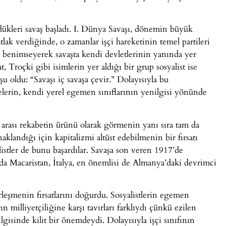
dükleri savaş başladı. I. Dünya Savaşı, dönemin büyük
atlak verdiğinde, o zamanlar işçi hareketinin temel partileri
m benimseyerek savaşta kendi devletlerinin yanında yer
 Troçki gibi isimlerin yer aldığı bir grup sosyalist ise
 şu oldu: “Savaşı iç savaşa çevir.” Dolayısıyla bu
lkelerin, kendi yerel egemen sınıflarının yenilgisi yönünde
r arası rekabetin ürünü olarak görmenin yanı sıra tam da
aklandığı için kapitalizmi altüst edebilmenin bir fırsatı
listler de bunu başardılar. Savaşa son veren 1917’de
nda Macaristan, İtalya, en önemlisi de Almanya’daki devrimci
rleşmenin fırsatlarını doğurdu. Sosyalistlerin egemen
rın milliyetçiliğine karşı tavırları farklıydı çünkü ezilen
gisinde kilit bir önemdeydi. Dolayısıyla işçi sınıfının