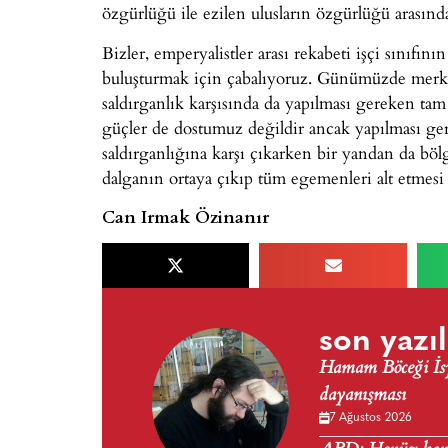
özgürlüğü ile ezilen ulusların özgürlüğü arasınd
Bizler, emperyalistler arası rekabeti işçi sınıfını
buluşturmak için çabalıyoruz. Günümüzde merke
saldırganlık karşısında da yapılması gereken ta
güçler de dostumuz değildir ancak yapılması ge
saldırganlığına karşı çıkarken bir yandan da b
dalganın ortaya çıkıp tüm egemenleri alt etmesi 
Can Irmak Özinanır
son yazıl
Hamam Böceği İsya
dayanışması
7 Ağustos 2026