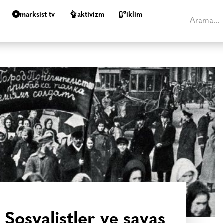
marksist tv
aktivizm
i̇klim
Sosyalistler ve savaş