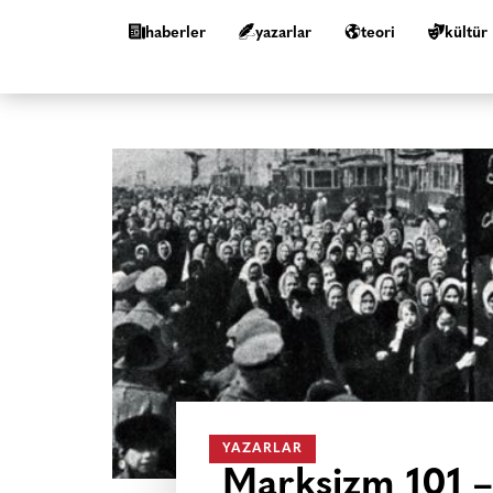
haberler
yazarlar
teori
kültür
YAZARLAR
Marksizm 101 – 