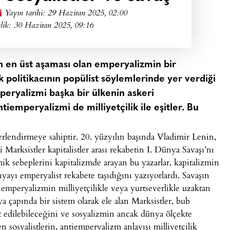
Yayın tarihi:
29 Haziran 2025, 02:00
lik: 30 Haziran 2025, 09:16
in en üst aşaması olan emperyalizmin bir
politikacının popülist söylemlerinde yer verdiği
eryalizmi başka bir ülkenin askeri
iemperyalizmi de milliyetçilik ile eşitler. Bu
erlendirmeye sahiptir. 20. yüzyılın başında Vladimir Lenin,
rksistler kapitalistler arası rekabetin I. Dünya Savaşı’nı
 sebeplerini kapitalizmde arayan bu yazarlar, kapitalizmin
yayı emperyalist rekabete taşıdığını yazıyorlardı. Savaşın
emperyalizmin milliyetçilikle veya yurtseverlikle uzaktan
a çapında bir sistem olarak ele alan Marksistler, bub
t edilebileceğini ve sosyalizmin ancak dünya ölçekte
sosyalistlerin, antiemperyalizm anlayışı milliyetçilik