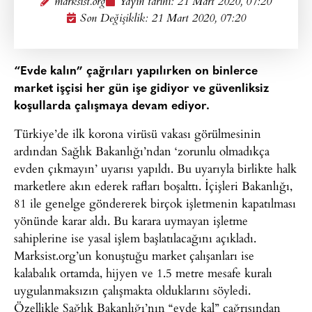
marksist.org
Yayın tarihi:
21 Mart 2020, 07:20
Son Değişiklik: 21 Mart 2020, 07:20
“Evde kalın” çağrıları yapılırken on binlerce
market işçisi her gün işe gidiyor ve güvenliksiz
koşullarda çalışmaya devam ediyor.
Türkiye’de ilk korona virüsü vakası görülmesinin
ardından Sağlık Bakanlığı’ndan ‘zorunlu olmadıkça
evden çıkmayın’ uyarısı yapıldı. Bu uyarıyla birlikte halk
marketlere akın ederek rafları boşalttı. İçişleri Bakanlığı,
81 ile genelge göndererek birçok işletmenin kapatılması
yönünde karar aldı. Bu karara uymayan işletme
sahiplerine ise yasal işlem başlatılacağını açıkladı.
Marksist.org’un konuştuğu market çalışanları ise
kalabalık ortamda, hijyen ve 1.5 metre mesafe kuralı
uygulanmaksızın çalışmakta olduklarını söyledi.
Özellikle Sağlık Bakanlığı’nın “evde kal” çağrısından