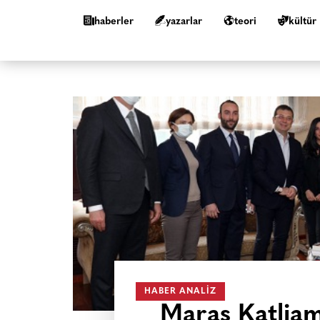
haberler
yazarlar
teori
kültür
HABER ANALIZ
Maraş Katliam