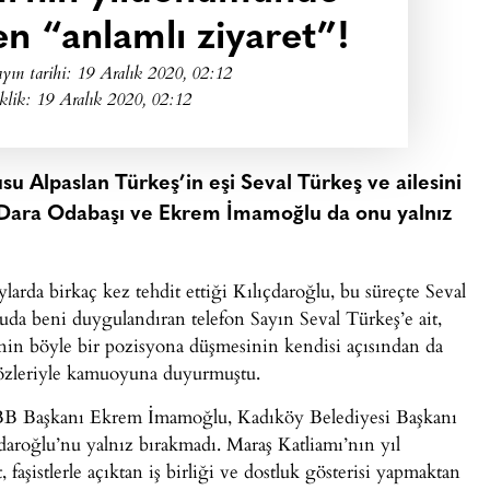
n “anlamlı ziyaret”!
yın tarihi:
19 Aralık 2020, 02:12
klik: 19 Aralık 2020, 02:12
u Alpaslan Türkeş’in eşi Seval Türkeş ve ailesini
il Dara Odabaşı ve Ekrem İmamoğlu da onu yalnız
arda birkaç kez tehdit ettiği Kılıçdaroğlu, bu süreçte Seval
da beni duygulandıran telefon Sayın Seval Türkeş’e ait,
tinin böyle bir pozisyona düşmesinin kendisi açısından da
” sözleriyle kamuoyuna duyurmuştu.
İBB Başkanı Ekrem İmamoğlu, Kadıköy Belediyesi Başkanı
daroğlu’nu yalnız bırakmadı. Maraş Katliamı’nın yıl
faşistlerle açıktan iş birliği ve dostluk gösterisi yapmaktan