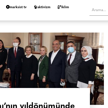
marksist tv
aktivizm
i̇klim
ı’nın yıldönümünde