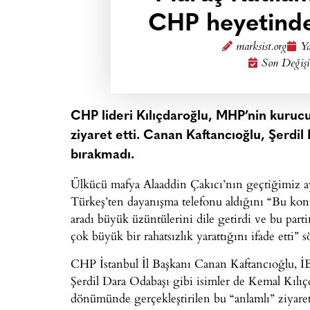
CHP heyetinde
marksist.org
Ya
Son Değişi
CHP lideri Kılıçdaroğlu, MHP’nin kurucus
ziyaret etti. Canan Kaftancıoğlu, Şerd
bırakmadı.
Ülkücü mafya Alaaddin Çakıcı’nın geçtiğimiz ayl
Türkeş’ten dayanışma telefonu aldığını “Bu konu
aradı büyük üzüntülerini dile getirdi ve bu par
çok büyük bir rahatsızlık yarattığını ifade etti
CHP İstanbul İl Başkanı Canan Kaftancıoğlu, 
Şerdil Dara Odabaşı gibi isimler de Kemal Kılıç
dönümünde gerçekleştirilen bu “anlamlı” ziyaret, 