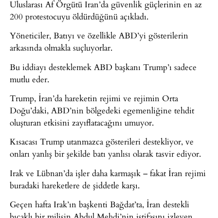
Uluslarası Af Örgütü Iran’da güvenlik güçlerinin en az
200 protestocuyu öldürdüğünü açıkladı.
Yöneticiler, Batıyı ve özellikle ABD’yi gösterilerin
arkasında olmakla suçluyorlar.
Bu iddiayı desteklemek ABD başkanı Trump’ı sadece
mutlu eder.
Trump, İran’da hareketin rejimi ve rejimin Orta
Doğu’daki, ABD’nin bölgedeki egemenliğine tehdit
oluşturan etkisini zayıflatacağını umuyor.
Kısacası Trump utanmazca gösterileri destekliyor, ve
onları yanlış bir şekilde batı yanlısı olarak tasvir ediyor.
Irak ve Lübnan’da işler daha karmaşık – fakat İran rejimi
buradaki hareketlere de şiddetle karşı.
Geçen hafta Irak’ın başkenti Bağdat’ta, İran destekli
bıçaklı bir milisin Abdul Mehdi’nin istifasını izleyen