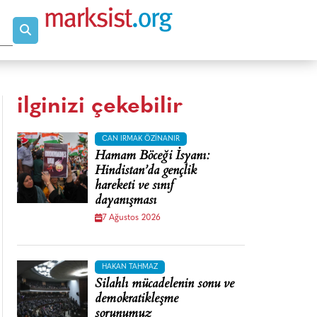
ilginizi çekebilir
CAN IRMAK ÖZINANIR
Hamam Böceği İsyanı:
Hindistan’da gençlik
hareketi ve sınıf
dayanışması
7 Ağustos 2026
HAKAN TAHMAZ
Silahlı mücadelenin sonu ve
demokratikleşme
sorunumuz