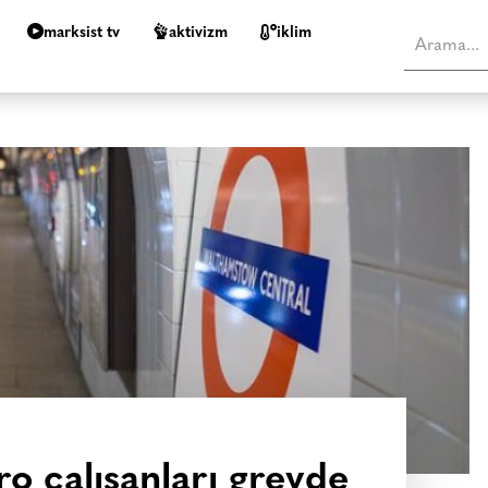
marksist tv
aktivizm
i̇klim
o çalışanları grevde