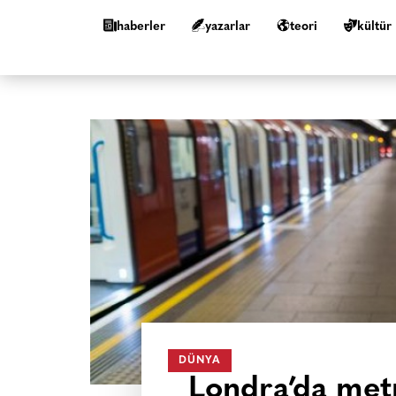
haberler
yazarlar
teori
kültür
DÜNYA
Londra’da metr