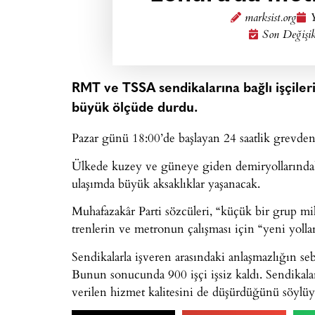
marksist.org
Y
Son Değişik
RMT ve TSSA sendikalarına bağlı işçiler
büyük ölçüde durdu.
Pazar günü 18:00’de başlayan 24 saatlik grevde
Ülkede kuzey ve güneye giden demiryollarındak
ulaşımda büyük aksaklıklar yaşanacak.
Muhafazakâr Parti sözcüleri, “küçük bir grup mi
trenlerin ve metronun çalışması için “yeni yolla
Sendikalarla işveren arasındaki anlaşmazlığın sebe
Bunun sonucunda 900 işçi işsiz kaldı. Sendikalar
verilen hizmet kalitesini de düşürdüğünü söylüy