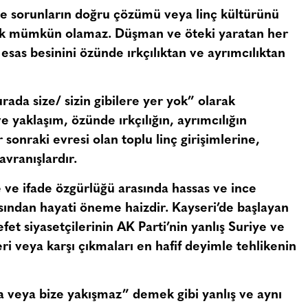
de sorunların doğru çözümü veya linç kültürünü
mek mümkün olamaz. Düşman ve öteki yaratan her
 esas besinini özünde ırkçılıktan ve ayrımcılıktan
ada size/ sizin gibilere yer yok” olarak
 yaklaşım, özünde ırkçılığın, ayrımcılığın
onraki evresi olan toplu linç girişimlerine,
avranışlardır.
ve ifade özgürlüğü arasında hassas ve ince
ısından hayati öneme haizdir. Kayseri’de başlayan
efet siyasetçilerinin AK Parti’nin yanlış Suriye ve
leri veya karşı çıkmaları en hafif deyimle tehlikenin
’ya veya bize yakışmaz” demek gibi yanlış ve aynı