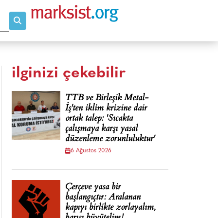
ilginizi çekebilir
TTB ve Birleşik Metal-
İş'ten iklim krizine dair
ortak talep: 'Sıcakta
çalışmaya karşı yasal
düzenleme zorunluluktur'
6 Ağustos 2026
Çerçeve yasa bir
başlangıçtır: Aralanan
kapıyı birlikte zorlayalım,