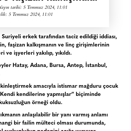
Yayın tarihi:
5 Temmuz 2024, 11:01
klik: 5 Temmuz 2024, 11:01
uriyeli erkek tarafından taciz edildiği iddiası,
n, faşizan kalkışmanın ve linç girişimlerinin
 ve işyerleri yakılıp, yıkıldı.
yler Hatay, Adana, Bursa, Antep, İstanbul,
.
sakinleştirmek amacıyla istismar mağduru çocuk
i “Kendi kendilerine yapmışlar” biçiminde
ukuksuzluğun örneği oldu.
kmanın anlaşılabilir bir yanı varmış anlamı
angi bir failin mülteci olması durumunda,