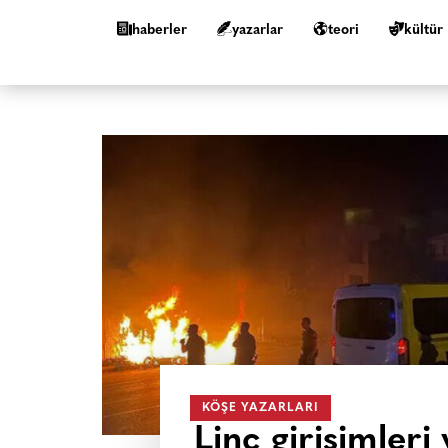
haberler
yazarlar
teori
kültür
KÖŞE YAZARLARI
Linç girişimleri