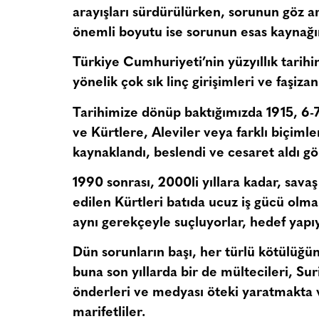
arayışları sürdürülürken, sorunun göz a
önemli boyutu ise sorunun esas kaynağın
Türkiye Cumhuriyeti’nin yüzyıllık tarihi
yönelik çok sık linç girişimleri ve faşiza
Tarihimize dönüp baktığımızda 1915, 6-
ve Kürtlere, Aleviler veya farklı biçimler
kaynaklandı, beslendi ve cesaret aldı gö
1990 sonrası, 2000li yıllara kadar, sav
edilen Kürtleri batıda ucuz iş gücü olma
aynı gerekçeyle suçluyorlar, hedef yapıy
Dün sorunların başı, her türlü kötülüğü
buna son yıllarda bir de mültecileri, Suri
önderleri ve medyası öteki yaratmakta v
marifetliler.