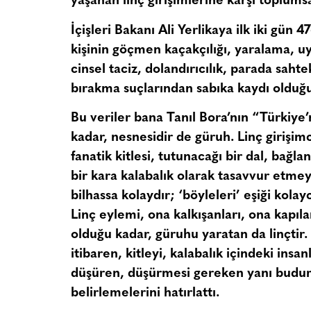
yaşanan linç girişimlerine karşı toplum
İçişleri Bakanı Ali Yerlikaya ilk iki gün 
kişinin göçmen kaçakçılığı, yaralama, u
cinsel taciz, dolandırıcılık, parada saht
bırakma suçlarından sabıka kaydı olduğu
Bu veriler bana Tanıl Bora’nın “Türkiye’
kadar, nesnesidir de güruh. Linç girişimc
fanatik kitlesi, tutunacağı bir dal, bağ
bir kara kalabalık olarak tasavvur etmeyi
bilhassa kolaydır; ‘böyleleri’ eşiği kola
Linç eylemi, ona kalkışanları, ona kapıl
olduğu kadar, güruhu yaratan da linçtir.
itibaren, kitleyi, kalabalık içindeki insa
düşüren, düşürmesi gereken yanı budur.
belirlemelerini hatırlattı.