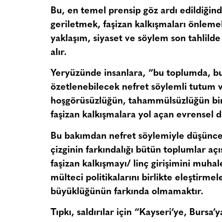
Bu, en temel prensip göz ardı edildiğin
geriletmek, faşizan kalkışmaları önle
yaklaşım, siyaset ve söylem son tahlilde
alır.
Yeryüzünde insanlara, “bu toplumda, bur
özetlenebilecek nefret söylemli tutum ve
hoşgörüsüzlüğün, tahammülsüzlüğün bir s
faşizan kalkışmalara yol açan evrensel d
Bu bakımdan nefret söylemiyle düşünce 
çizginin farkındalığı bütün toplumlar aç
faşizan kalkışmayı/ linç girişimini muhal
mülteci politikalarını birlikte eleştirme
büyüklüğünün farkında olmamaktır.
Tıpkı, saldırılar için “Kayseri’ye, Bursa