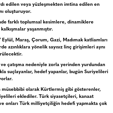
rdı edilen veya yüzleşmekten imtina edilen en
ı oluşturuyor.
nde farklı toplumsal kesimlere, dinamiklere
n kalkışmalar yaşanmıştır.
7 Eylül, Maraş, Çorum, Gazi, Madımak katliamları
de azınlıklara yönelik sayısız linç girişimleri aynı
rülecektir.
aş ve çatışma nedeniyle zorla yerinden yurdundan
kla suçlayanlar, hedef yapanlar, bugün Suriyelileri
orlar.
n müsebbibi olarak Kürtlermiş gibi gösterenler,
yelileri eklediler. Türk siyasetçileri, kanaat
e onları Türk milliyetçiliğin hedefi yapmakta çok