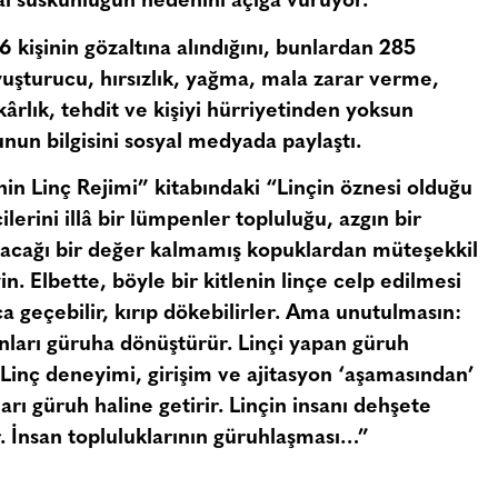
sal suskunluğun nedenini açığa vuruyor.
476 kişinin gözaltına alındığını, bunlardan 285
yuşturucu, hırsızlık, yağma, mala zarar verme,
ekârlık, tehdit ve kişiyi hürriyetinden yoksun
nun bilgisini sosyal medyada paylaştı.
nin Linç Rejimi” kitabındaki “Linçin öznesi olduğu
ilerini illâ bir lümpenler topluluğu, azgın bir
lanacağı bir değer kalmamış kopuklardan müteşekkil
n. Elbette, böyle bir kitlenin linçe celp edilmesi
yca geçebilir, kırıp dökebilirler. Ama unutulmasın:
anları güruha dönüştürür. Linçi yapan güruh
 Linç deneyimi, girişim ve ajitasyon ‘aşamasından’
nları güruh haline getirir. Linçin insanı dehşete
 İnsan topluluklarının güruhlaşması…”