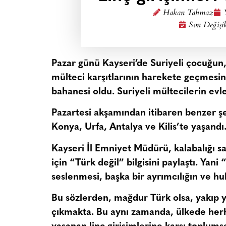
Hakan Tahmaz
Son Değişi
Pazar günü Kayseri’de Suriyeli çocuğun, S
mülteci karşıtlarının harekete geçmesini
bahanesi oldu. Suriyeli mültecilerin evleri
Pazartesi akşamından itibaren benzer şe
Konya, Urfa, Antalya ve Kilis’te yaşandı
Kayseri İl Emniyet Müdürü, kalabalığı 
için “Türk değil” bilgisini paylaştı. Yan
seslenmesi, başka bir ayrımcılığın ve h
Bu sözlerden, mağdur Türk olsa, yakıp yı
çıkmakta. Bu aynı zamanda, ülkede herh