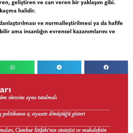
en, geliştiren ve can veren bir yaklaşım gibi.
kaçma halidir.
adanlaştırılması ve normalleştirilmesi ya da hafife
ilir ama insanlığın evrensel kazanımlarını ve
arı
üm sürecine ayna tutulmalı
politikanın iç siyasete dönüştüğü gösteri
maları, Cumhur İttifakı'nın stratejisi ve muhalefetin