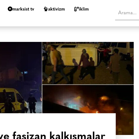
marksist tv
aktivizm
i̇klim
 ve faşizan kalkışmalar