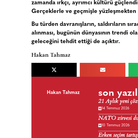
zamanda ırkçı, ayrımcı kültürü güçlendir
Gerçeklerle ve geçmişle yüzleşmekten 
Bu türden davranışların, saldırıların sır
alınması, bugünün dünyasının trendi olab
geleceğini tehdit ettiği de açıktır.
Hakan Tahmaz
son yazıl
Hakan Tahmaz
21 Aylık yeni çöz
14 Temmuz 2026
NATO zirvesi dış 
10 Temmuz 2026
Erken seçim tartış