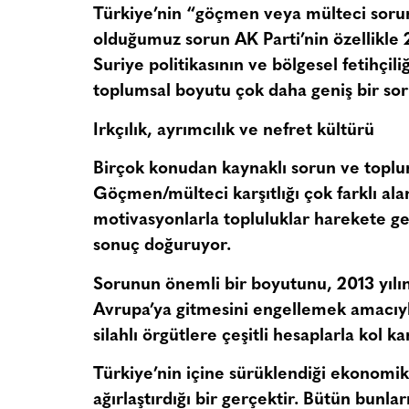
Türkiye’nin “göçmen veya mülteci sorun
olduğumuz sorun AK Parti’nin özellikle 20
Suriye politikasının ve bölgesel fetihçil
toplumsal boyutu çok daha geniş bir sor
Irkçılık, ayrımcılık ve nefret kültürü
Birçok konudan kaynaklı sorun ve toplums
Göçmen/mülteci karşıtlığı çok farklı ala
motivasyonlarla topluluklar harekete geç
sonuç doğuruyor.
Sorunun önemli bir boyutunu, 2013 yılı
Avrupa’ya gitmesini engellemek amacıyl
silahlı örgütlere çeşitli hesaplarla kol 
Türkiye’nin içine sürüklendiği ekonomik,
ağırlaştırdığı bir gerçektir. Bütün bunla