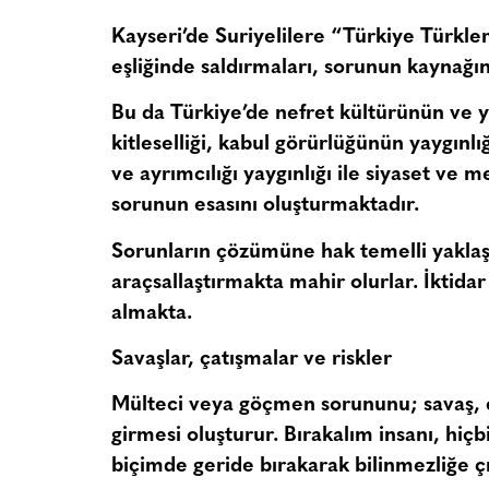
Kayseri’de Suriyelilere “Türkiye Türkle
eşliğinde saldırmaları, sorunun kaynağın
Bu da Türkiye’de nefret kültürünün ve y
kitleselliği, kabul görürlüğünün yaygınlığı
ve ayrımcılığı yaygınlığı ile siyaset ve 
sorunun esasını oluşturmaktadır.
Sorunların çözümüne hak temelli yaklaş
araçsallaştırmakta mahir olurlar. İktid
almakta.
Savaşlar, çatışmalar ve riskler
Mülteci veya göçmen sorununu; savaş, ç
girmesi oluşturur. Bırakalım insanı, hiçb
biçimde geride bırakarak bilinmezliğe ç