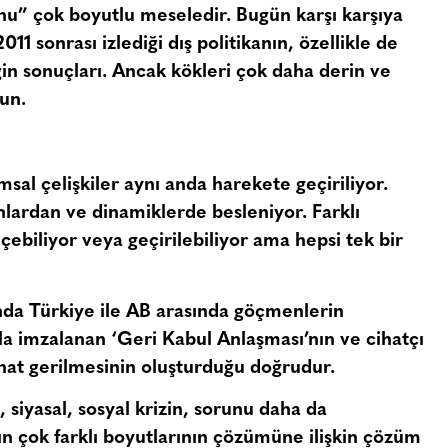
u” çok boyutlu meseledir. Bugün karşı karşıya
11 sonrası izlediği dış politikanın, özellikle de
iğin sonuçları. Ancak kökleri çok daha derin ve
un.
al çelişkiler aynı anda harekete geçiriliyor.
nlardan ve dinamiklerde besleniyor. Farklı
ebiliyor veya geçirilebiliyor ama hepsi tek bir
nda Türkiye ile AB arasında göçmenlerin
a imzalanan ‘Geri Kabul Anlaşması’nın ve cihatçı
kanat gerilmesinin oluşturduğu doğrudur.
 siyasal, sosyal krizin, sorunu daha da
rın çok farklı boyutlarının çözümüne ilişkin çözüm