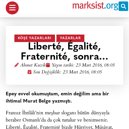
KÖŞE YAZARLARI
YAZARLAR
Liberté, Égalité,
Fraternité, sonra…
Ahmet Kuzik
Yayın tarihi:
23 Mart 2016, 08:05
Son Değişiklik: 23 Mart 2016, 08:05
Epey evvel okumuştum, emin değilim ama bir
ihtimal Murat Belge yazmıştı.
Fransız İhtilâli’nin meşhur sloganı bütün dünyayla
beraber Osmanlı’da da çok tutulur ve benimsenir.
Liberté, Égalité, Fraternité bizde Hürriyet, Müsâvat,