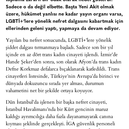
Sadece o da değil elbette. Başta Yeni Akit olmak
üzere, hükümet yanlısı ne kadar yayın organı varsa,
LGBTİ+’lere yönelik nefret dalgasını kabartmak için
ellerinden geleni yaptı, yapmaya da devam ediyor.
Yayılan bu nefret sonucunda, LGBTİ+’lere yönelik
şiddet dalgası tırmanmaya başladı. Sadece son bir yıl
içinde en az dört trans kadın cinayeti işlendi. İzmir’de
Hande Şeker’den sonra, son olarak Afyon’da trans kadın
Defne Korkmaz defalarca bıçaklanarak katledildi. Trans
cinayetleri listesinde, Türkiye’nin Avrupa’da birinci ve
dünyada dokuzuncu sırada yer alması, durumun
vahametini net bir şekilde ortaya koyuyor.
Dün İstanbul’da işlenen bir başka nefret cinayeti,
İstanbul Havalimanı’nda bir Kürt gencinin maruz
kaldığı ayrımcılığa daha fazla dayanamayarak canına
kıyması şeklinde gerçekleşti. İGA güvenlik personeli