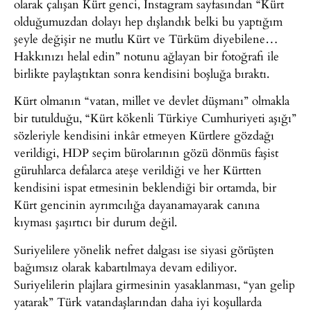
olarak çalışan Kürt genci, Instagram sayfasından “Kürt
olduğumuzdan dolayı hep dışlandık belki bu yaptığım
şeyle değişir ne mutlu Kürt ve Türküm diyebilene…
Hakkınızı helal edin” notunu ağlayan bir fotoğrafı ile
birlikte paylaştıktan sonra kendisini boşluğa bıraktı.
Kürt olmanın “vatan, millet ve devlet düşmanı” olmakla
bir tutulduğu, “Kürt kökenli Türkiye Cumhuriyeti aşığı”
sözleriyle kendisini inkâr etmeyen Kürtlere gözdağı
verildigi, HDP seçim bürolarının gözü dönmüs faşist
güruhlarca defalarca ateşe verildiği ve her Kürtten
kendisini ispat etmesinin beklendiği bir ortamda, bir
Kürt gencinin ayrımcılığa dayanamayarak canına
kıyması şaşırtıcı bir durum değil.
Suriyelilere yönelik nefret dalgası ise siyasi görüşten
bağımsız olarak kabartılmaya devam ediliyor.
Suriyelilerin plajlara girmesinin yasaklanması, “yan gelip
yatarak” Türk vatandaşlarından daha iyi koşullarda