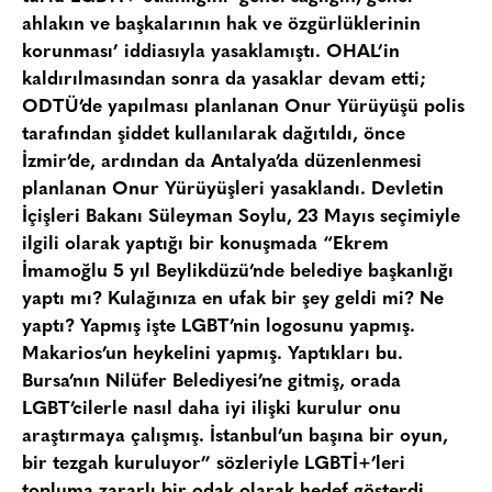
ahlakın ve başkalarının hak ve özgürlüklerinin
korunması’ iddiasıyla yasaklamıştı. OHAL’in
kaldırılmasından sonra da yasaklar devam etti;
ODTÜ’de yapılması planlanan Onur Yürüyüşü polis
tarafından şiddet kullanılarak dağıtıldı, önce
İzmir’de, ardından da Antalya’da düzenlenmesi
planlanan Onur Yürüyüşleri yasaklandı. Devletin
İçişleri Bakanı Süleyman Soylu, 23 Mayıs seçimiyle
ilgili olarak yaptığı bir konuşmada “Ekrem
İmamoğlu 5 yıl Beylikdüzü’nde belediye başkanlığı
yaptı mı? Kulağınıza en ufak bir şey geldi mi? Ne
yaptı? Yapmış işte LGBT’nin logosunu yapmış.
Makarios’un heykelini yapmış. Yaptıkları bu.
Bursa’nın Nilüfer Belediyesi’ne gitmiş, orada
LGBT’cilerle nasıl daha iyi ilişki kurulur onu
araştırmaya çalışmış. İstanbul’un başına bir oyun,
bir tezgah kuruluyor” sözleriyle LGBTİ+’leri
topluma zararlı bir odak olarak hedef gösterdi.