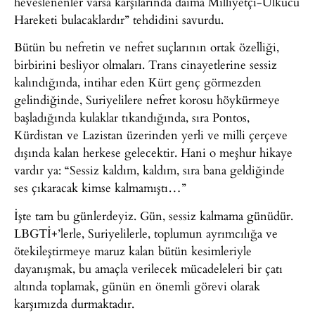
heveslenenler varsa karşılarında daima Milliyetçi-Ülkücü
Hareketi bulacaklardır” tehdidini savurdu.
Bütün bu nefretin ve nefret suçlarının ortak özelliği,
birbirini besliyor olmaları. Trans cinayetlerine sessiz
kalındığında, intihar eden Kürt genç görmezden
gelindiğinde, Suriyelilere nefret korosu höykürmeye
başladığında kulaklar tıkandığında, sıra Pontos,
Kürdistan ve Lazistan üzerinden yerli ve milli çerçeve
dışında kalan herkese gelecektir. Hani o meşhur hikaye
vardır ya: “Sessiz kaldım, kaldım, sıra bana geldiğinde
ses çıkaracak kimse kalmamıştı…”
İşte tam bu günlerdeyiz. Gün, sessiz kalmama günüdür.
LBGTİ+’lerle, Suriyelilerle, toplumun ayrımcılığa ve
ötekileştirmeye maruz kalan bütün kesimleriyle
dayanışmak, bu amaçla verilecek mücadeleleri bir çatı
altında toplamak, günün en önemli görevi olarak
karşımızda durmaktadır.