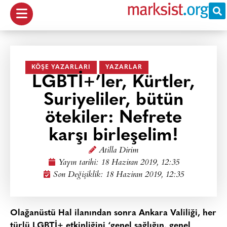
KÖŞE YAZARLARI
YAZARLAR
LGBTİ+’ler, Kürtler,
Suriyeliler, bütün
ötekiler: Nefrete
karşı birleşelim!
Atilla Dirim
Yayın tarihi:
18 Haziran 2019, 12:35
Son Değişiklik: 18 Haziran 2019, 12:35
Olağanüstü Hal ilanından sonra Ankara Valiliği, her
türlü LGBTİ+ etkinliğini ‘genel sağlığın, genel