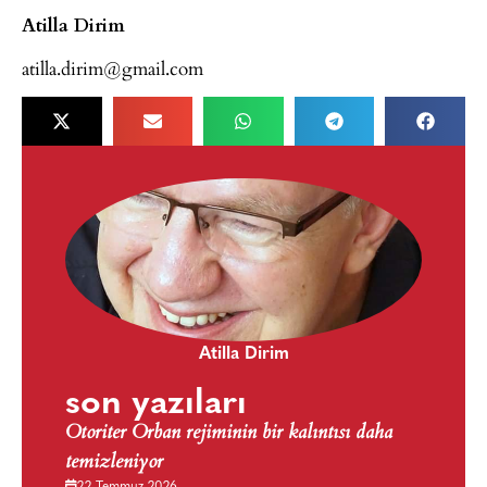
Atilla Dirim
atilla.dirim@gmail.com
Atilla Dirim
son yazıları
Otoriter Orban rejiminin bir kalıntısı daha
temizleniyor
22 Temmuz 2026