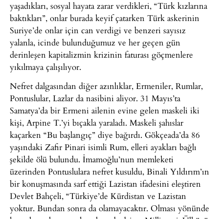
yaşadıkları, sosyal hayata zarar verdikleri, “Türk kızlarına
baktıkları”, onlar burada keyif çatarken Türk askerinin
Suriye’de onlar için can verdigi ve benzeri sayısız
yalanla, icinde bulunduğumuz ve her geçen gün
derinleşen kapitalizmin krizinin faturası göçmenlere
yıkılmaya çalışılıyor.
Nefret dalgasından diğer azınlıklar, Ermeniler, Rumlar,
Pontuslular, Lazlar da nasibini aliyor. 31 Mayıs’ta
Samatya’da bir Ermeni ailenin evine gelen maskeli iki
kişi, Arpine T.’yi bıçakla yaraladı. Maskeli şahıslar
kaçarken “Bu başlangıç” diye bağırdı. Gökçeada’da 86
yaşındaki Zafir Pinari isimli Rum, elleri ayakları bağlı
şekilde ölü bulundu. İmamoğlu’nun memleketi
üzerinden Pontuslulara nefret kusuldu, Binali Yıldırım’ın
bir konuşmasında sarf ettiği Lazistan ifadesini eleştiren
Devlet Bahçeli, “Türkiye’de Kürdistan ve Lazistan
yoktur. Bundan sonra da olamayacaktır. Olması yönünde