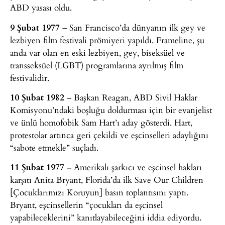
ABD yasası oldu.
9 Şubat 1977
– San Francisco’da dünyanın ilk gey ve
lezbiyen film festivali prömiyeri yapıldı. Frameline, şu
anda var olan en eski lezbiyen, gey, biseksüel ve
transseksüel (LGBT) programlarına ayrılmış film
festivalidir.
10 Şubat 1982
– Başkan Reagan, ABD Sivil Haklar
Komisyonu’ndaki boşluğu doldurması için bir evanjelist
ve ünlü homofobik Sam Hart’ı aday gösterdi. Hart,
protestolar artınca geri çekildi ve eşcinselleri adaylığını
“sabote etmekle” suçladı.
11 Şubat 1977
– Amerikalı şarkıcı ve eşcinsel hakları
karşıtı Anita Bryant, Florida’da ilk Save Our Children
[Çocuklarımızı Koruyun] basın toplantısını yaptı.
Bryant, eşcinsellerin “çocukları da eşcinsel
yapabileceklerini” kanıtlayabileceğini iddia ediyordu.