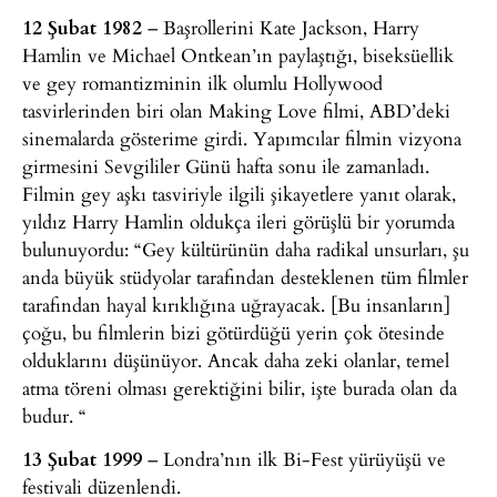
12 Şubat 1982
– Başrollerini Kate Jackson, Harry
Hamlin ve Michael Ontkean’ın paylaştığı, biseksüellik
ve gey romantizminin ilk olumlu Hollywood
tasvirlerinden biri olan Making Love filmi, ABD’deki
sinemalarda gösterime girdi. Yapımcılar filmin vizyona
girmesini Sevgililer Günü hafta sonu ile zamanladı.
Filmin gey aşkı tasviriyle ilgili şikayetlere yanıt olarak,
yıldız Harry Hamlin oldukça ileri görüşlü bir yorumda
bulunuyordu: “Gey kültürünün daha radikal unsurları, şu
anda büyük stüdyolar tarafından desteklenen tüm filmler
tarafından hayal kırıklığına uğrayacak. [Bu insanların]
çoğu, bu filmlerin bizi götürdüğü yerin çok ötesinde
olduklarını düşünüyor. Ancak daha zeki olanlar, temel
atma töreni olması gerektiğini bilir, işte burada olan da
budur. “
13 Şubat 1999
– Londra’nın ilk Bi-Fest yürüyüşü ve
festivali düzenlendi.