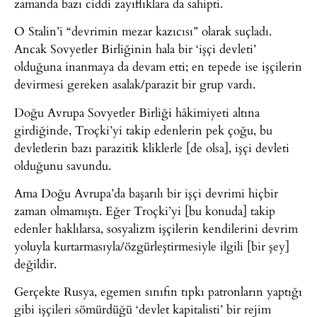
zamanda bazı ciddi zayıflıklara da sahipti.
O Stalin’i “devrimin mezar kazıcısı” olarak suçladı.
Ancak Sovyetler Birliğinin hala bir ‘işçi devleti’
olduğuna inanmaya da devam etti; en tepede ise işçilerin
devirmesi gereken asalak/parazit bir grup vardı.
Doğu Avrupa Sovyetler Birliği hâkimiyeti altına
girdiğinde, Troçki’yi takip edenlerin pek çoğu, bu
devletlerin bazı parazitik kliklerle [de olsa], işçi devleti
olduğunu savundu.
Ama Doğu Avrupa’da başarılı bir işçi devrimi hiçbir
zaman olmamıştı. Eğer Troçki’yi [bu konuda] takip
edenler haklılarsa, sosyalizm işçilerin kendilerini devrim
yoluyla kurtarmasıyla/özgürleştirmesiyle ilgili [bir şey]
değildir.
Gerçekte Rusya, egemen sınıfın tıpkı patronların yaptığı
gibi işçileri sömürdüğü ‘devlet kapitalisti’ bir rejim