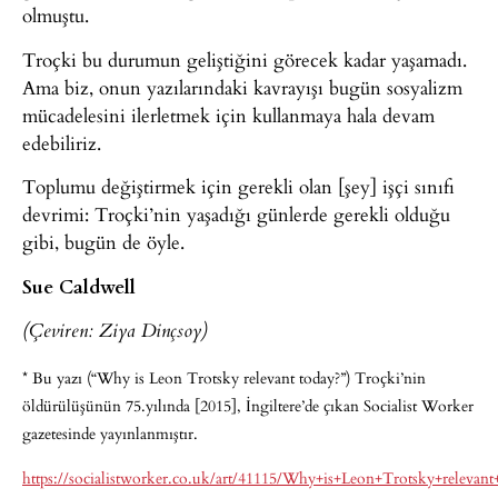
olmuştu.
Troçki bu durumun geliştiğini görecek kadar yaşamadı.
Ama biz, onun yazılarındaki kavrayışı bugün sosyalizm
mücadelesini ilerletmek için kullanmaya hala devam
edebiliriz.
Toplumu değiştirmek için gerekli olan [şey] işçi sınıfı
devrimi: Troçki’nin yaşadığı günlerde gerekli olduğu
gibi, bugün de öyle.
Sue Caldwell
(Çeviren: Ziya Dinçsoy)
* Bu yazı (“Why is Leon Trotsky relevant today?”) Troçki’nin
öldürülüşünün 75.yılında [2015], İngiltere’de çıkan Socialist Worker
gazetesinde yayınlanmıştır.
https://socialistworker.co.uk/art/41115/Why+is+Leon+Trotsky+relevant