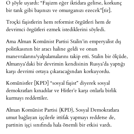
O şöyle uyardı: “Faşizm eğer iktidara gelirse, korkunç
bir tank gibi başınızı ve omurganızı ezecek”[tir].
Troçki faşistlerin hem reformist örgütleri hem de
devrimci örgütleri ezmek istediklerini söyledi.
Ama Alman Komünist Partisi Stalin’in emperyalist dış
politikasının bir aracı haline geldi ve onun
manevralarını/yalpalamalarını takip etti. Stalin bir ölçüde,
Almanya’daki bir devrimin kendisinin Rusya’da yaptığı
karşı devrimi ortaya çıkaracağından korkuyordu.
Komünistler [KPD] “sosyal faşist” diyerek sosyal
demokratları kınadılar ve Hitler’e karşı onlarla birlik
kurmayı reddettiler.
Alman Komünist Partisi (KPD), Sosyal Demokratlara
umut bağlayan işçilerle ittifak yapmayı reddetse de,
partinin işçi sınıfında hala önemli bir etkisi vardı.