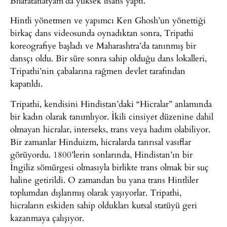
Bharatanatyam’da yüksek lisans yaptı.
Hintli yönetmen ve yapımcı Ken Ghosh’un yönettiği
birkaç dans videosunda oynadıktan sonra, Tripathi
koreografiye başladı ve Maharashtra’da tanınmış bir
dansçı oldu. Bir süre sonra sahip olduğu dans lokalleri,
Tripathi’nin çabalarına rağmen devlet tarafından
kapatıldı.
Tripathi, kendisini Hindistan’daki “Hicralar” anlamında
bir kadın olarak tanımlıyor. İkili cinsiyet düzenine dahil
olmayan hicralar, interseks, trans veya hadım olabiliyor.
Bir zamanlar Hinduizm, hicralarda tanrısal vasıflar
görüyordu. 1800’lerin sonlarında, Hindistan’ın bir
İngiliz sömürgesi olmasıyla birlikte trans olmak bir suç
haline getirildi. O zamandan bu yana trans Hintliler
toplumdan dışlanmış olarak yaşıyorlar. Tripathi,
hicraların eskiden sahip oldukları kutsal statüyü geri
kazanmaya çalışıyor.