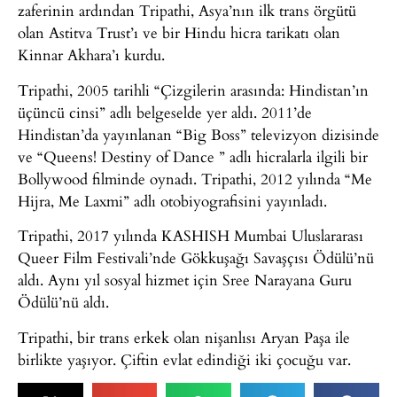
zaferinin ardından Tripathi, Asya’nın ilk trans örgütü
olan Astitva Trust’ı ve bir Hindu hicra tarikatı olan
Kinnar Akhara’ı kurdu.
Tripathi, 2005 tarihli “Çizgilerin arasında: Hindistan’ın
üçüncü cinsi” adlı belgeselde yer aldı. 2011’de
Hindistan’da yayınlanan “Big Boss” televizyon dizisinde
ve “Queens! Destiny of Dance ” adlı hicralarla ilgili bir
Bollywood filminde oynadı. Tripathi, 2012 yılında “Me
Hijra, Me Laxmi” adlı otobiyografisini yayınladı.
Tripathi, 2017 yılında KASHISH Mumbai Uluslararası
Queer Film Festivali’nde Gökkuşağı Savaşçısı Ödülü’nü
aldı. Aynı yıl sosyal hizmet için Sree Narayana Guru
Ödülü’nü aldı.
Tripathi, bir trans erkek olan nişanlısı Aryan Paşa ile
birlikte yaşıyor. Çiftin evlat edindiği iki çocuğu var.