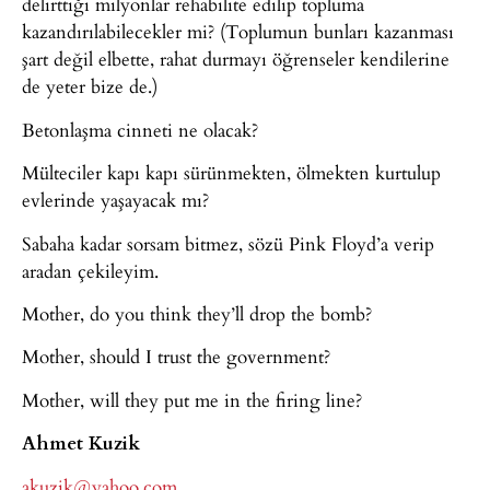
delirttiği milyonlar rehabilite edilip topluma
kazandırılabilecekler mi? (Toplumun bunları kazanması
şart değil elbette, rahat durmayı öğrenseler kendilerine
de yeter bize de.)
Betonlaşma cinneti ne olacak?
Mülteciler kapı kapı sürünmekten, ölmekten kurtulup
evlerinde yaşayacak mı?
Sabaha kadar sorsam bitmez, sözü Pink Floyd’a verip
aradan çekileyim.
Mother, do you think they’ll drop the bomb?
Mother, should I trust the government?
Mother, will they put me in the firing line?
Ahmet Kuzik
akuzik@yahoo.com