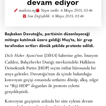
devam ediyor
marksist.org
Yayın tarihi:
6 Mayıs 2015, 03:46
Son Değişiklik: 6 Mayıs 2015, 03:46
Başbakan Davutoğlu, partisinin düzenleyeceği
mitinge katılmak üzere geldiği Muş’ta, bir grup
tarafından sırtları dönük şekilde protesto edildi.
‘nın (
) haberine göre, İstasyon
Dicle Haber Ajansı
DİHA
Caddesi, Bahçelievler Durağı mevkisindeki Halkların
Demokratik Partisi (HDP) seçim irtibat bürosunda bir
araya gelenler, Davutoğu’nun da içinde bulunduğu
konvoyun geçişi esnasında sırtlarını dönüp, alkış, zılgıt
ve “Bijî HDP” sloganları ile protesto eylemi
gerçekleştirdi.
Konvoyun geçişinin ardında bir süre eylemi devam