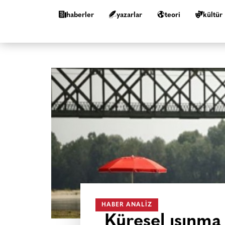
haberler
yazarlar
teori
kültür
HABER ANALIZ
Küresel ısınma