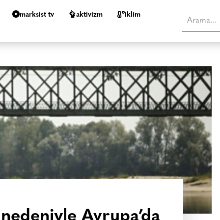
marksist tv
aktivizm
i̇klim
 nedeniyle Avrupa’da