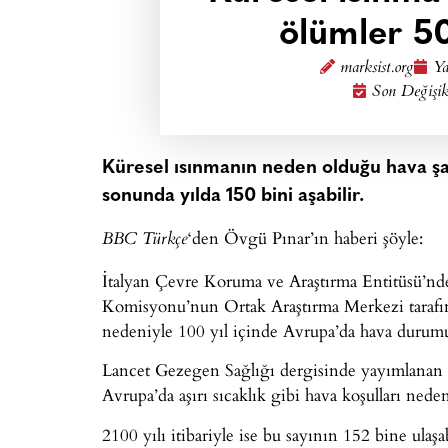
ölümler 50
marksist.org
Ya
Son Değişik
Küresel ısınmanın neden olduğu hava şar
sonunda yılda 150 bini aşabilir.
‘den Övgü Pınar’ın haberi şöyle:
BBC Türkçe
İtalyan Çevre Koruma ve Araştırma Entitüsü’nde
Komisyonu’nun Ortak Araştırma Merkezi tarafınd
nedeniyle 100 yıl içinde Avrupa’da hava durumu
Lancet Gezegen Sağlığı dergisinde yayımlanan ar
Avrupa’da aşırı sıcaklık gibi hava koşulları nede
2100 yılı itibariyle ise bu sayının 152 bine ulaşa