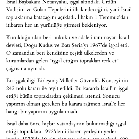
İsrail Başbakanı Netanyahu, işgal altındaki Ürdün
Vadisini ve Golan Tepelerini ilhak edeceğini, yani İsrail
topraklarına katacağını açıkladı. İlhakın 1 Temmuz’dan
itibaren her an yürürlüğe girmesi bekleniyor.
Kurulduğundan beri hukuku ve adaleti tanımayan İsrail
devleti, Doğu Kudüs ve Batı Şeria’yı 1967’de işgal etti.
O zamandan beri kendisine çeşitli ülkelerden ve
kurumlardan gelen “işgal ettiğin toprakları terk et”
çağrısına uymadı.
Bu işgalciliği Birleşmiş Milletler Güvenlik Konseyinin
242 nolu kararı ile teyit edildi. Bu kararda İsrail’in işgal
ettiği bütün topraklardan çekilmesi istendi. Sonucu
yaptırım olması gereken bu karara rağmen İsrail’e her
hangi bir yaptırım uygulanmadı.
İsrail daha önce hiçbir vatandaşının bulunmadığı işgal
ettiği topraklara 1972’den itibaren yerleşim yerleri
kurdu. 1972’de 10 bin olan yerleşimci sayısı şimdi 600