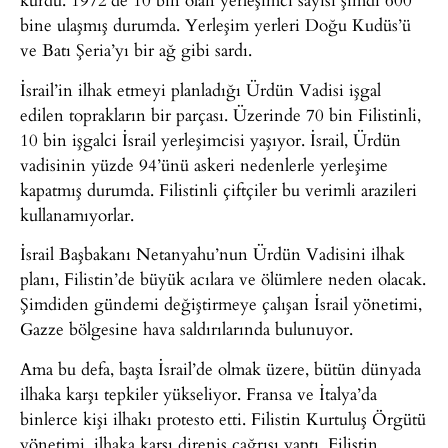
bine ulaşmış durumda. Yerleşim yerleri Doğu Kudüs’ü
ve Batı Şeria’yı bir ağ gibi sardı.
İsrail’in ilhak etmeyi planladığı Ürdün Vadisi işgal
edilen toprakların bir parçası. Üzerinde 70 bin Filistinli,
10 bin işgalci İsrail yerleşimcisi yaşıyor. İsrail, Ürdün
vadisinin yüzde 94’ünü askeri nedenlerle yerleşime
kapatmış durumda. Filistinli çiftçiler bu verimli arazileri
kullanamıyorlar.
İsrail Başbakanı Netanyahu’nun Ürdün Vadisini ilhak
planı, Filistin’de büyük acılara ve ölümlere neden olacak.
Şimdiden gündemi değiştirmeye çalışan İsrail yönetimi,
Gazze bölgesine hava saldırılarında bulunuyor.
Ama bu defa, başta İsrail’de olmak üzere, bütün dünyada
ilhaka karşı tepkiler yükseliyor. Fransa ve İtalya’da
binlerce kişi ilhakı protesto etti. Filistin Kurtuluş Örgütü
yönetimi, ilhaka karşı direniş çağrısı yaptı. Filistin