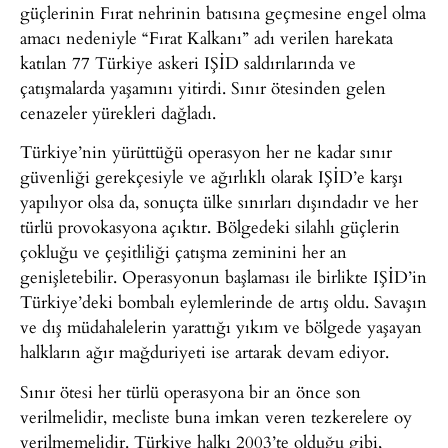
güçlerinin Fırat nehrinin batısına geçmesine engel olma
amacı nedeniyle “Fırat Kalkanı” adı verilen harekata
katılan 77 Türkiye askeri IŞİD saldırılarında ve
çatışmalarda yaşamını yitirdi. Sınır ötesinden gelen
cenazeler yürekleri dağladı.
Türkiye’nin yürüttüğü operasyon her ne kadar sınır
güvenliği gerekçesiyle ve ağırlıklı olarak IŞİD’e karşı
yapılıyor olsa da, sonuçta ülke sınırları dışındadır ve her
türlü provokasyona açıktır. Bölgedeki silahlı güçlerin
çokluğu ve çeşitliliği çatışma zeminini her an
genişletebilir. Operasyonun başlaması ile birlikte IŞİD’in
Türkiye’deki bombalı eylemlerinde de artış oldu. Savaşın
ve dış müdahalelerin yarattığı yıkım ve bölgede yaşayan
halkların ağır mağduriyeti ise artarak devam ediyor.
Sınır ötesi her türlü operasyona bir an önce son
verilmelidir, mecliste buna imkan veren tezkerelere oy
verilmemelidir. Türkiye halkı 2003’te olduğu gibi,