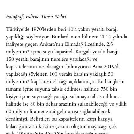
Fotoğraf: Edirne Tunca Nehri
Türkiye’de 1970’lerden beri 10’a yakın yeraltı barajı
yapıldığı söyleniyor. Bunlardan en bilineni 2014 yılında
faaliyete geçen Ankara’nın Elmadağ ilçesinde, 2,5
milyon m3 içme suyu kapasiteli Kargalı yeraltı barajı.
150 yeraltı barajının nerelere yapılacağı ve
kapasitelerinin ne olacağını bilmiyoruz. Ama 2019’da
yapılacağı söylenen 100 yeraltı barajın yaklaşık 50
milyon m3 kapasitesi olacağı açıklanmıştı. Bu barajların
tamamı içme suyuna tahsis edilmesi halinde 750 bin
kişiye içme suyu sağlayacağı, sulamaya tahsis edilmesi
halinde ise 80 bin dekar arazinin sulanabileceği ve yıllık
60 milyon lira net zirai gelir artışı sağlanabilecek
denilmişti. Belirtilen bu kapasitelerin karşı karşıya
kalacağımız su krizine çözüm oluşturamayacağı çok
açık. Türkiye’nin 4’te 3’ün kuraklaşacağı uyarısı