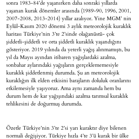
sonra 1983-84’de yaşanırken daha sonraki yıllarda
yaşanan kurak dönemler arasında (1989-90, 1996, 2001,
2007-2008, 2013-2014) yıllar azalıyor. Yine MGM’ nin
Eylül-Kasım 2020 dönemi 3 aylık meteorolojik kuraklık
haritası Türkiye’nin 3’te 2’sinde olağanüstü- çok
şiddetli-şiddetli ve orta şiddetli kuraklık yaşandığını
gösteriyor. 2019 yılında da yeterli yağış alınmamıştı, bu
yıl da Mayıs ayından itibaren yağışlardaki azalma,
sonbahar aylarındaki yağışların gerçeklememesiyle
kuraklık şiddetlenmiş durumda. Şu an meteorolojik
kuraklığın ilk elden etkisini barajların doluluk oranlarını
etkilemesiyle yaşıyoruz. Ama aynı zamanda hem bu
durum hem de kar yağışındaki azalma tarımsal kuraklık
tehlikesini de doğurmuş durumda.
Özetle Türkiye’nin 3’te 2’si yarı kuraktır diye bilenen
normali değişiyor. Türkiye hızla 4’te 3’ü kurak bir ülke