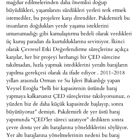
mağdur edilmelerinden daha önemlisi doğup
büyüdükleri, yaşamlarını sürdükleri yerleri terk etmek
istemediler, bu projelere karşı direndiler. Pakdemirli bu
insanların doğdukları yerde yaşama isteklerini
umursamadığı gibi kamulaştırma bedeli olarak verdikleri
üç kuruş paradan da kurtulduklarına seviniyor. İkinci
olarak Çevresel Etki Değerlendirme süreçlerine açıkça
karşılar, her bir projeyi herhangi bir ÇED sürecine
takılmadan, hızla yapmak istediklerini yeraltı barajların
yapılma gerekçesi olarak da ifade ediyor . 2011-2018
yılları arasında Orman ve Su İşleri Bakanlığı yapan
Veysel Eroğlu “belli bir kapasitenin üstünde baraj
yapmaya kalkarsanız ÇED süreçlerine takılıyorsunuz, o
yüzden biz de daha küçük kapasitede başlayıp, sonra
büyütüyoruz” demişti. Pakdemirli de yer üstü baraj
yapımında “ÇED’ler süreci uzatıyor” dedikten sonra
çevre dostu yer altı barajlarına yöneldiklerini söylüyor.
Yer altı barajlarına yönelmelerinin nedeni bu baraj