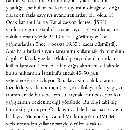
çalınmaya başlandı. Yirmi milyona yakın insanın
yaşadığı İstanbul’un ne kadar suyunun olduğu da doğal
olarak en fazla kaygıyı uyandıranlardan biri oldu. 11
Ocak İstanbul Su ve Kanalizasyon İdaresi (İSKİ)
verilerine göre İstanbul’a içme suyu sağlayan barajların
doluluk oranı yüzde 21,13 olarak görünüyor (son
yağmurlardan önce 8 ocakta 19,35’e kadar düşmüştü).
Ama barajlardaki suyun tamamını kullanmak da mümkün
değil. Yaklaşık yüzde 10’luk dip suyu denilen miktar
kullanılamıyor. Uzmanlar hiç yağış alınmaması halinde
bu su miktarının İstanbul’a ancak 45-50 gün
yetebileceğini söylüyor. Barajlardaki doluluk oranını
(özellikle yaz dönemi için) en çok etkileyen kar yağışları
tahminleri de bu sene için su kaynaklarını besleyici kar
yağışlarının beklenmediği yönünde. Bu bilgi tabi hiç
birimizi şaşırtmıyor. Ocak ayında bile bahar havası yaşar
haldeyiz. Meteoroloji Genel Müdürlüğü’nün (MGM)
web sitesinden yıllar itibariyle ölçülen sıcaklık