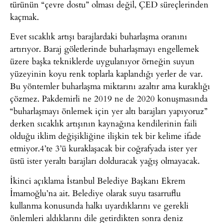
türünün “çevre dostu” olması değil, ÇED süreçlerinden
kaçmak.
Evet sıcaklık artışı barajlardaki buharlaşma oranını
artırıyor. Baraj göletlerinde buharlaşmayı engellemek
üzere başka tekniklerde uygulanıyor örneğin suyun
yüzeyinin koyu renk toplarla kaplandığı yerler de var.
Bu yöntemler buharlaşma miktarını azaltır ama kuraklığı
çözmez. Pakdemirli ne 2019 ne de 2020 konuşmasında
“buharlaşmayı önlemek için yer altı barajları yapıyoruz”
derken sıcaklık artışının kaynağına kendilerinin faili
olduğu iklim değişikliğine ilişkin tek bir kelime ifade
etmiyor.4’te 3’ü kuraklaşacak bir coğrafyada ister yer
üstü ister yeraltı barajları dolduracak yağış olmayacak.
İkinci açıklama İstanbul Belediye Başkanı Ekrem
İmamoğlu’na ait. Belediye olarak suyu tasarruflu
kullanma konusunda halkı uyardıklarını ve gerekli
önlemleri aldıklarını dile getirdikten sonra deniz