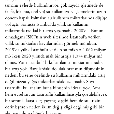
tamamı evlerde kullanılmıyor, çok sayıda işletmede de
(kafe, lokanta, otel vb) su kullanılıyor. İşletmelerin uzun
dönem kapalı kalmaları su kullanım miktarlarında düşüşe
yol açtı. Sonuçta İstanbul’da yıllık su kullanım
miktarında radikal bir artış yaşamadık 2020’de. Bunun
olmadığını İSKİ’nin web sitesinde İstanbul’a verilen
yıllık su miktarları kayıtlarından görmek mümkün.
2019’da yıllık İstanbul’a verilen su miktarı 1.062 milyar
m3 iken 2020 yılında ufak bir artışla 1.074 milyar m3
olmuş. Yani İstanbul’da kullanılan su miktarında radikal
bir artış yok. Barajlardaki doluluk oranının düşmesinin
nedeni bu sene özelinde su kullanım miktarındaki artış
değil bizzat yağış miktarlarındaki azalmadır. Suyu
tasarruflu kullanalım buna kimsenin itirazı yok. Ama
hem evsel suyun tasarruflu kullanılmasıyla çözülebilecek
bir sorunla karşı karşıyaymışız gibi hem de su krizini
derinleştiren neden iklim değişikliği değilmiş gibi bir
algı yaratılması büyük bir sorun.