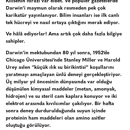
Kilisenin itirazı var elbet. Ve popüler gazetelerde
Darwin’i maymun olarak resmeden pek çok
karikatür yayınlanıyor. Bilim insanları ise ilk canlı
tek hücreyi ve nasıl ortaya çıktığını merak ediyor.
Ve hâlâ ediyorlar! Ama artık çok daha fazla bilgiye
sahipler.
Darwin’in mektubundan 80 yıl sonra, 1952’de
Chicago Üniversitesi’nde Stanley Miller ve Harold
Urey aslen “küçük ılık su birikintisi” koşullarını
yaratmayı amaçlayan ünlü deneyi gerçekleştiriyor.
Üç milyar yıl öncesinin dünyasında var olduğu
düşünülen kimyasal maddeler (metan, amonyak,
hidrojen) ve su steril cam kaplara konuyor ve iki
elektrot arasında kıvılcımlar çakılıyor. Bir hafta
sonra deney durdurulduğunda suyun içinde
proteinin ham maddeleri olan amino asitler
oluştuğu görülüyor.