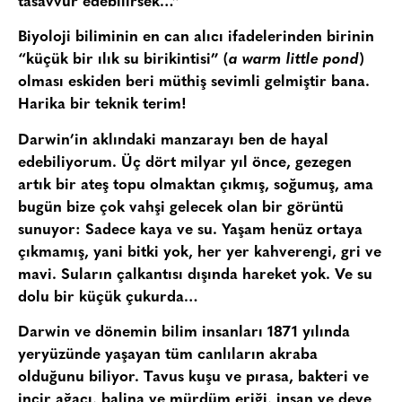
tasavvur edebilirsek…”
Biyoloji biliminin en can alıcı ifadelerinden birinin
“küçük bir ılık su birikintisi” (
a warm little pond
)
olması eskiden beri müthiş sevimli gelmiştir bana.
Harika bir teknik terim!
Darwin’in aklındaki manzarayı ben de hayal
edebiliyorum. Üç dört milyar yıl önce, gezegen
artık bir ateş topu olmaktan çıkmış, soğumuş, ama
bugün bize çok vahşi gelecek olan bir görüntü
sunuyor: Sadece kaya ve su. Yaşam henüz ortaya
çıkmamış, yani bitki yok, her yer kahverengi, gri ve
mavi. Suların çalkantısı dışında hareket yok. Ve su
dolu bir küçük çukurda…
Darwin ve dönemin bilim insanları 1871 yılında
yeryüzünde yaşayan tüm canlıların akraba
olduğunu biliyor. Tavus kuşu ve pırasa, bakteri ve
incir ağacı, balina ve mürdüm eriği, insan ve deve