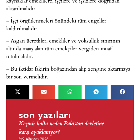
kaynaklar emeklilere, işçilere ve işsizlere doğrudan
aktarılmalıdır.
– İşçi örgütlenmeleri önündeki tüm engeller
kaldırılmalıdır.
– Asgari ücretliler, emekliler ve yoksulluk sınırının
altında maaş alan tüm emekçiler vergiden muaf
tutulmalıdır.
– Bu iktidar fakirin boğazından alıp zengine aktarmaya
bir son vermelidir.
son yazıları
Keşmir halkı neden Pakistan devletine
karşı ayaklanıyor?
9 Ağustos 2026