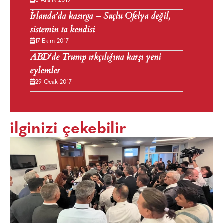
8 Aralık 2019
İrlanda’da kasırga – Suçlu Ofelya değil,
sistemin ta kendisi
17 Ekim 2017
ABD'de Trump ırkçılığına karşı yeni
eylemler
29 Ocak 2017
ilginizi çekebilir