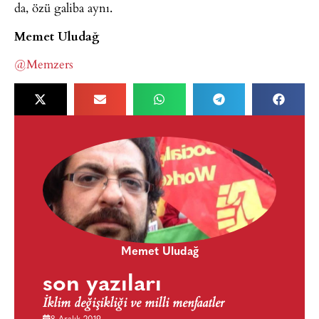
da, özü galiba aynı.
Memet Uludağ
@Memzers
Memet Uludağ
son yazıları
İklim değişikliği ve milli menfaatler