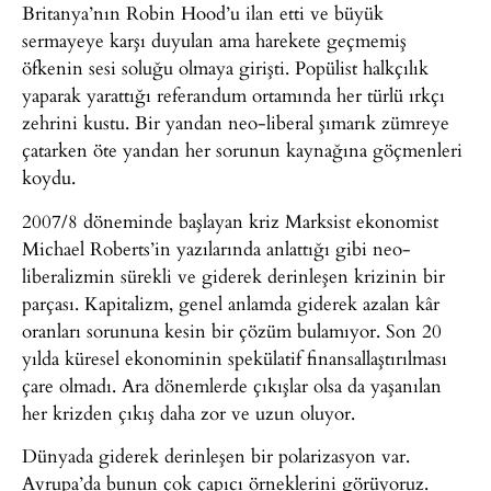
Britanya’nın Robin Hood’u ilan etti ve büyük
sermayeye karşı duyulan ama harekete geçmemiş
öfkenin sesi soluğu olmaya girişti. Popülist halkçılık
yaparak yarattığı referandum ortamında her türlü ırkçı
zehrini kustu. Bir yandan neo-liberal şımarık zümreye
çatarken öte yandan her sorunun kaynağına göçmenleri
koydu.
2007/8 döneminde başlayan kriz Marksist ekonomist
Michael Roberts’in yazılarında anlattığı gibi neo-
liberalizmin sürekli ve giderek derinleşen krizinin bir
parçası. Kapitalizm, genel anlamda giderek azalan kâr
oranları sorununa kesin bir çözüm bulamıyor. Son 20
yılda küresel ekonominin spekülatif finansallaştırılması
çare olmadı. Ara dönemlerde çıkışlar olsa da yaşanılan
her krizden çıkış daha zor ve uzun oluyor.
Dünyada giderek derinleşen bir polarizasyon var.
Avrupa’da bunun çok çapıcı örneklerini görüyoruz.