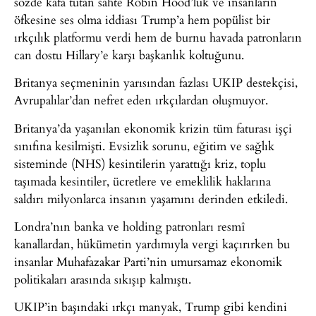
sözde kafa tutan sahte Robin Hood’luk ve insanların
öfkesine ses olma iddiası Trump’a hem popülist bir
ırkçılık platformu verdi hem de burnu havada patronların
can dostu Hillary’e karşı başkanlık koltuğunu.
Britanya seçmeninin yarısından fazlası UKIP destekçisi,
Avrupalılar’dan nefret eden ırkçılardan oluşmuyor.
Britanya’da yaşanılan ekonomik krizin tüm faturası işçi
sınıfına kesilmişti. Evsizlik sorunu, eğitim ve sağlık
sisteminde (NHS) kesintilerin yarattığı kriz, toplu
taşımada kesintiler, ücretlere ve emeklilik haklarına
saldırı milyonlarca insanın yaşamını derinden etkiledi.
Londra’nın banka ve holding patronları resmî
kanallardan, hükümetin yardımıyla vergi kaçırırken bu
insanlar Muhafazakar Parti’nin umursamaz ekonomik
politikaları arasında sıkışıp kalmıştı.
UKIP’in başındaki ırkçı manyak, Trump gibi kendini