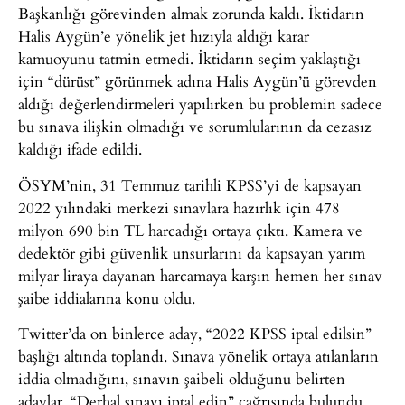
Başkanlığı görevinden almak zorunda kaldı. İktidarın
Halis Aygün’e yönelik jet hızıyla aldığı karar
kamuoyunu tatmin etmedi. İktidarın seçim yaklaştığı
için “dürüst” görünmek adına Halis Aygün’ü görevden
aldığı değerlendirmeleri yapılırken bu problemin sadece
bu sınava ilişkin olmadığı ve sorumlularının da cezasız
kaldığı ifade edildi.
ÖSYM’nin, 31 Temmuz tarihli KPSS’yi de kapsayan
2022 yılındaki merkezi sınavlara hazırlık için 478
milyon 690 bin TL harcadığı ortaya çıktı. Kamera ve
dedektör gibi güvenlik unsurlarını da kapsayan yarım
milyar liraya dayanan harcamaya karşın hemen her sınav
şaibe iddialarına konu oldu.
Twitter’da on binlerce aday, “2022 KPSS iptal edilsin”
başlığı altında toplandı. Sınava yönelik ortaya atılanların
iddia olmadığını, sınavın şaibeli olduğunu belirten
adaylar, “Derhal sınavı iptal edin” çağrısında bulundu.