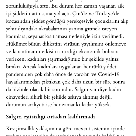
zorunluluğuyla arttı. Bu durum her zaman yaşanan aile
içi şiddetin artmasına yol açtı. Çin’de ve Türkiye’de
kocasından şiddet gördüğü gerekçesiyle çocuklarını alıp
şehir dışındaki akrabalarının yanına gitmek isteyen
kadınlara, seyahat kısıtlaması nedeniyle izin verilmedi.
Hükümet bütün dikkatini virüsün yayılımını önlemeye
ve karantinanın etkisini artırdığı ekonomik buhrana
verirken, kadınları şaşırmadığımız bir şekilde yalnız
bıraktı. Ancak kadınlara uygulanan her türlü şiddet
pandemiden çok daha önce de varolan ve Covid-19
hayatlarımızdan çıktıktan çok daha uzun bir süre sonra
da bizimle olacak bir sorundur. Salgın var diye kadın
cinayetleri sihirli bir şekilde askıya alınmış değil,
durumun aciliyeti ise her zamanki kadar yüksek.
Salgın eşitsizliği ortadan kaldırmadı
Kesişimsellik yaklaşımına göre mevcut sistemin içinde
toplum zor koşullar deneyimlemek zorunda kaldığında,