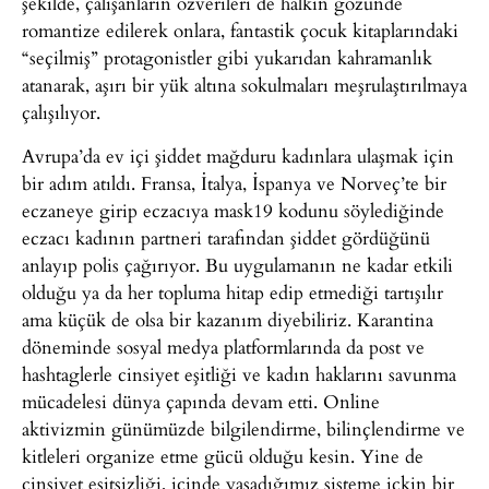
şekilde, çalışanların özverileri de halkın gözünde
romantize edilerek onlara, fantastik çocuk kitaplarındaki
“seçilmiş” protagonistler gibi yukarıdan kahramanlık
atanarak, aşırı bir yük altına sokulmaları meşrulaştırılmaya
çalışılıyor.
Avrupa’da ev içi şiddet mağduru kadınlara ulaşmak için
bir adım atıldı. Fransa, İtalya, İspanya ve Norveç’te bir
eczaneye girip eczacıya mask19 kodunu söylediğinde
eczacı kadının partneri tarafından şiddet gördüğünü
anlayıp polis çağırıyor. Bu uygulamanın ne kadar etkili
olduğu ya da her topluma hitap edip etmediği tartışılır
ama küçük de olsa bir kazanım diyebiliriz. Karantina
döneminde sosyal medya platformlarında da post ve
hashtaglerle cinsiyet eşitliği ve kadın haklarını savunma
mücadelesi dünya çapında devam etti. Online
aktivizmin günümüzde bilgilendirme, bilinçlendirme ve
kitleleri organize etme gücü olduğu kesin. Yine de
cinsiyet eşitsizliği, içinde yaşadığımız sisteme içkin bir