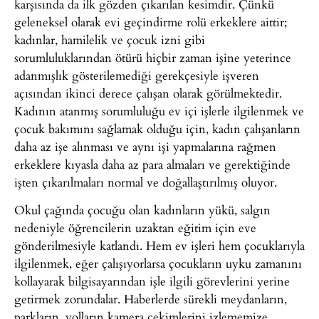
karşısında da ilk gözden çıkarılan kesimdir. Çünkü
geleneksel olarak evi geçindirme rolü erkeklere aittir;
kadınlar, hamilelik ve çocuk izni gibi
sorumluluklarından ötürü hiçbir zaman işine yeterince
adanmışlık gösterilemediği gerekçesiyle işveren
açısından ikinci derece çalışan olarak görülmektedir.
Kadının atanmış sorumluluğu ev içi işlerle ilgilenmek ve
çocuk bakımını sağlamak olduğu için, kadın çalışanların
daha az işe alınması ve aynı işi yapmalarına rağmen
erkeklere kıyasla daha az para almaları ve gerektiğinde
işten çıkarılmaları normal ve doğallaştırılmış oluyor.
Okul çağında çocuğu olan kadınların yükü, salgın
nedeniyle öğrencilerin uzaktan eğitim için eve
gönderilmesiyle katlandı. Hem ev işleri hem çocuklarıyla
ilgilenmek, eğer çalışıyorlarsa çocukların uyku zamanını
kollayarak bilgisayarından işle ilgili görevlerini yerine
getirmek zorundalar. Haberlerde sürekli meydanların,
parkların, yolların kamera çekimlerini izlememize