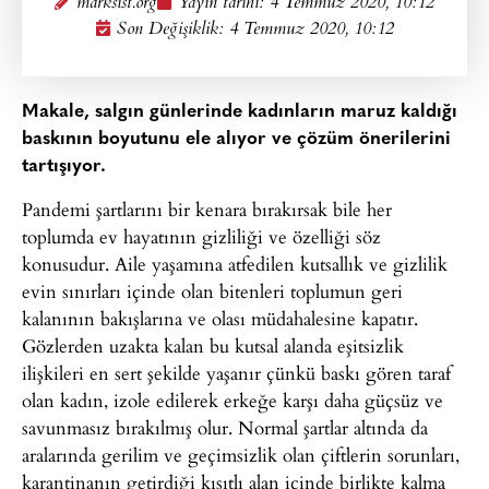
marksist.org
Yayın tarihi:
4 Temmuz 2020, 10:12
Son Değişiklik: 4 Temmuz 2020, 10:12
Makale, salgın günlerinde kadınların maruz kaldığı
baskının boyutunu ele alıyor ve çözüm önerilerini
tartışıyor.
Pandemi şartlarını bir kenara bırakırsak bile her
toplumda ev hayatının gizliliği ve özelliği söz
konusudur. Aile yaşamına atfedilen kutsallık ve gizlilik
evin sınırları içinde olan bitenleri toplumun geri
kalanının bakışlarına ve olası müdahalesine kapatır.
Gözlerden uzakta kalan bu kutsal alanda eşitsizlik
ilişkileri en sert şekilde yaşanır çünkü baskı gören taraf
olan kadın, izole edilerek erkeğe karşı daha güçsüz ve
savunmasız bırakılmış olur. Normal şartlar altında da
aralarında gerilim ve geçimsizlik olan çiftlerin sorunları,
karantinanın getirdiği kısıtlı alan içinde birlikte kalma