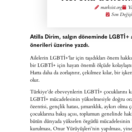
marksist.org
Ya
Son Değişi
Atilla Dirim, salgın döneminde LGBTİ+ a
önerileri üzerine yazdı.
Ailelerin LGBTİ+’lar için taşıdıkları önem hak
bir LGBTİ+ için hayatı önemli ölçüde kolaylaştır
Hatta daha da zorlaştırır, çekilmez kılar, bir i
olur.
Türkiye’de ebeveynlerin LGBTİ+ çocuklarını kab
LGBTİ+ mücadelesinin yükselmesiyle doğru orantı
özentisi, gençlik hatası, şımarıklık, aykırı olm
çocuklarına bakış açısı, toplumun genelinde hak
bütün dünyada yükselen örgütlü mücadelesinin 
kurulması, Onur Yürüyüşleri’nin yapılması, yin