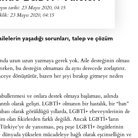
yın tarihi:
23 Mayıs 2020, 04:15
klik: 23 Mayıs 2020, 04:15
ilelerin yaşadığı sorunları, talep ve çözüm
kında uzun uzun yazmaya gerek yok. Aile desteğinin olması
ırken, bu desteğin olmaması da aynı derecede zorlaştırır.
şkenceye dönüştürür, bazen her şeyi bırakıp gitmeye neden
ullenmesi ve onlara destek olmaya başlaması, aslında
lı olarak gelişti. LGBTİ+ olmanın bir hastalık, bir “batı”
a çabası olarak görüldüğü yıllarda, LGBTİ+ ebeveynlerinin de
im olan fikirlerden farklı değildi. Ancak LGBTİ+’ların
Türkiye’ye de yansıması, peş peşe LGBTİ+ örgütlerinin
e dünyada yükselen mücadeleye bağlı olarak eşcinselliğin ve