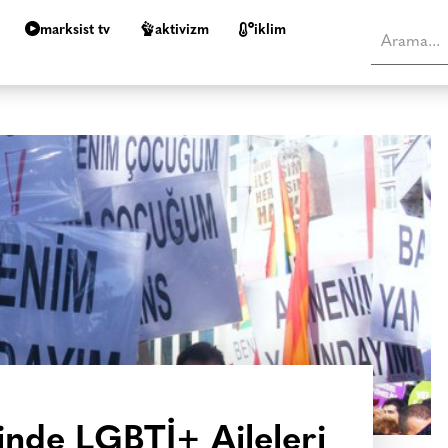
marksist tv
aktivizm
i̇klim
nde LGBTİ+ Aileleri