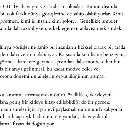
k, LGBTİ+ ebeveyni ve akrabaları olmaları. Bunun dışında
bi, çok farklı dünya görüşlerine de sahip olabiliyorlar. Kimi
i öğretmen, kimi iş insanı, kimi şoför… Genellikle anneler
unda daha azimliyken, erkek egemen anlayışın etkisindeki
 dünya görüşlerine sahip bu insanların fiziksel olarak bir arada
nden daha verimli olabiliyor. Karşısında kendisine benzeyen,
 görmek, harekete geçmek açısından daha motive edici bir
a bir araya gelinmesi, bu kadar motive edici ve
orona döneminin ailelerin örgütlülüğünün artması
lanımını artırmasından ötürü, özellikle çok izleyicili
daha geniş bir kitleye hitap edilebildiği de bir gerçek.
uzun süreler için aynı evi paylaşmak durumunda kalıyorlar.
bir handikap teşkil ederken, öte yandan, ebeveynler ile
nlama” fırsatı da doğuruyor.