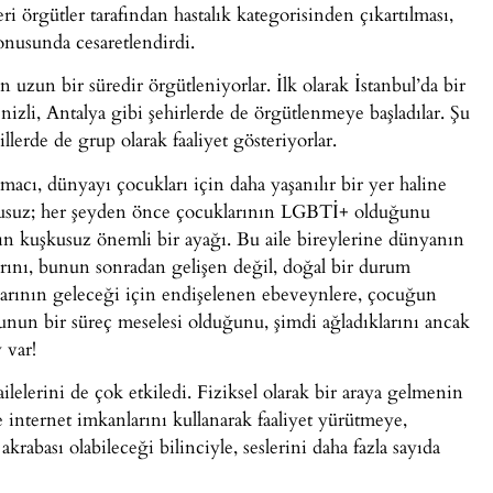
 örgütler tarafından hastalık kategorisinden çıkartılması,
konusunda cesaretlendirdi.
 uzun bir süredir örgütleniyorlar. İlk olarak İstanbul’da bir
nizli, Antalya gibi şehirlerde de örgütlenmeye başladılar. Şu
llerde de grup olarak faaliyet gösteriyorlar.
acı, dünyayı çocukları için daha yaşanılır bir yer haline
kusuz; her şeyden önce çocuklarının LGBTİ+ olduğunu
ın kuşkusuz önemli bir ayağı. Bu aile bireylerine dünyanın
ını, bunun sonradan gelişen değil, doğal bir durum
rının geleceği için endişelenen ebeveynlere, çocuğun
unun bir süreç meselesi olduğunu, şimdi ağladıklarını ancak
 var!
elerini de çok etkiledi. Fiziksel olarak bir araya gelmenin
nternet imkanlarını kullanarak faaliyet yürütmeye,
abası olabileceği bilinciyle, seslerini daha fazla sayıda