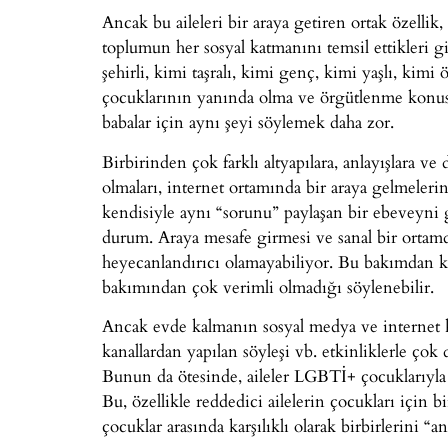
Ancak bu aileleri bir araya getiren ortak özelli
toplumun her sosyal katmanını temsil ettikleri gi
şehirli, kimi taşralı, kimi genç, kimi yaşlı, kim
çocuklarının yanında olma ve örgütlenme konus
babalar için aynı şeyi söylemek daha zor.
Birbirinden çok farklı altyapılara, anlayışlara ve
olmaları, internet ortamında bir araya gelmeleri
kendisiyle aynı “sorunu” paylaşan bir ebeveyni
durum. Araya mesafe girmesi ve sanal bir ortamd
heyecanlandırıcı olamayabiliyor. Bu bakımdan k
bakımından çok verimli olmadığı söylenebilir.
Ancak evde kalmanın sosyal medya ve internet kul
kanallardan yapılan söyleşi vb. etkinliklerle çok 
Bunun da ötesinde, aileler LGBTİ+ çocuklarıyla 
Bu, özellikle reddedici ailelerin çocukları için 
çocuklar arasında karşılıklı olarak birbirlerini “a