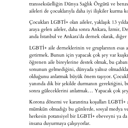
transseksüelliğin Dünya Sağlık Örgütü ve benzeri
aileleri de çocuklarıyla daha iyi ilişkiler kurma 
Çocukları LGBTİ+ olan aileler, yaklaşık 13 yıldan
araya gelen aileler, daha sonra Ankara, İzmir, De
anda İstanbul ve Ankara’da dernek olarak, diğer i
LGBTİ+ aile derneklerinin ve gruplarının esas am
getirmek. Bunun için yapacak çok şey var kuş
öğrenen aile bireylerine destek olmak, bu çaban
sonunun gelmediğini, dünyada yalnız olmadıklar
olduğunu anlatmak büyük önem taşıyor. Çocukla
yanında dik bir şekilde durmanın gerektiğini, b
sonra güleceklerini anlatmak… Yapacak çok şey
Korona dönemi ve karantina koşulları LGBTİ+ ail
mümkün olmadığı bu günlerde, sosyal medya ve i
herkesin potansiyel bir LGBTİ+ ebeveyni ya da akr
insana duyurmaya çalışıyorlar.