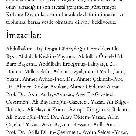
onay almadığını son siyasal gelişmeler göstermiştir.
Kobane Davası kararının hukuk devletinin inşasına ve
toplumsal barışa vesile olmasını diliyor, bekliyoruz.
İmzacılar:
Abdulhakim Daş-Doğu Güneydoğu Dernekleri Plt.
Bşk., Abdullah Keskin-Yayıncı., Abdullah Öncel-Urfa
Baro Başkanı., Abdülbaki Erdoğmuş-İlahiyatçı, 21.
Dönem Milletvekili., Adnan Özyalçıner-TYS başkanı,
Yazar., Ahmet Aykaç-Prof. Dr., Ahmet Çakmak-Prof.
Dr., Ahmet Dindar-Avukat., Ahmet Özdemir Aktan-
Prof. Dr., Akın Atalay-Avukat., Alev Er-Gazeteci,
Çevirmen., Ali Bayramoğlu-Gazeteci, Yazar., Ali Bilge-
İktisatçı., Ali Haydar Konca-Avrupa Birliği eski Bakanı.,
Ali Yaycıoğlu-Prof. Dr., Altay Öktem-Yazar., Arlin
Çiçekci-Yazar., Arzu Başaran-Ressam., Atilla Ansal-
Prof. Dr., Atilla Dirim-Çevirmen., Aydın Selcen-Yazar,