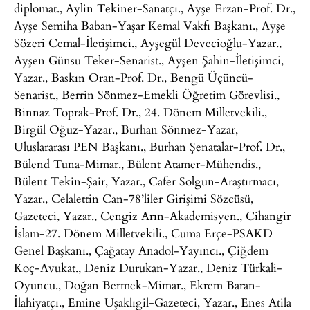
diplomat., Aylin Tekiner-Sanatçı., Ayşe Erzan-Prof. Dr.,
Ayşe Semiha Baban-Yaşar Kemal Vakfı Başkanı., Ayşe
Sözeri Cemal-İletişimci., Ayşegül Devecioğlu-Yazar.,
Ayşen Günsu Teker-Senarist., Ayşen Şahin-İletişimci,
Yazar., Baskın Oran-Prof. Dr., Bengü Üçüncü-
Senarist., Berrin Sönmez-Emekli Öğretim Görevlisi.,
Binnaz Toprak-Prof. Dr., 24. Dönem Milletvekili.,
Birgül Oğuz-Yazar., Burhan Sönmez-Yazar,
Uluslararası PEN Başkanı., Burhan Şenatalar-Prof. Dr.,
Bülend Tuna-Mimar., Bülent Atamer-Mühendis.,
Bülent Tekin-Şair, Yazar., Cafer Solgun-Araştırmacı,
Yazar., Celalettin Can-78’liler Girişimi Sözcüsü,
Gazeteci, Yazar., Cengiz Arın-Akademisyen., Cihangir
İslam-27. Dönem Milletvekili., Cuma Erçe-PSAKD
Genel Başkanı., Çağatay Anadol-Yayıncı., Çiğdem
Koç-Avukat., Deniz Durukan-Yazar., Deniz Türkali-
Oyuncu., Doğan Bermek-Mimar., Ekrem Baran-
İlahiyatçı., Emine Uşaklıgil-Gazeteci, Yazar., Enes Atila