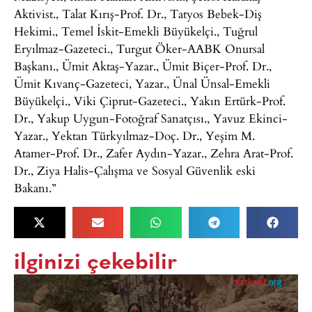
Aktivist., Talat Kırış-Prof. Dr., Tatyos Bebek-Diş
Hekimi., Temel İskit-Emekli Büyükelçi., Tuğrul
Eryılmaz-Gazeteci., Turgut Öker-AABK Onursal
Başkanı., Ümit Aktaş-Yazar., Ümit Biçer-Prof. Dr.,
Ümit Kıvanç-Gazeteci, Yazar., Ünal Ünsal-Emekli
Büyükelçi., Viki Çiprut-Gazeteci., Yakın Ertürk-Prof.
Dr., Yakup Uygun-Fotoğraf Sanatçısı., Yavuz Ekinci-
Yazar., Yektan Türkyılmaz-Doç. Dr., Yeşim M.
Atamer-Prof. Dr., Zafer Aydın-Yazar., Zehra Arat-Prof.
Dr., Ziya Halis-Çalışma ve Sosyal Güvenlik eski
Bakanı.”
ilginizi çekebilir