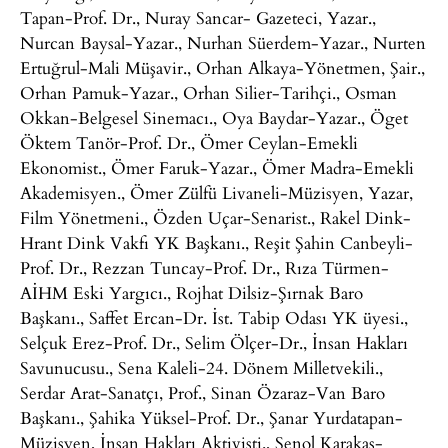
Tapan-Prof. Dr., Nuray Sancar- Gazeteci, Yazar.,
Nurcan Baysal-Yazar., Nurhan Süerdem-Yazar., Nurten
Ertuğrul-Mali Müşavir., Orhan Alkaya-Yönetmen, Şair.,
Orhan Pamuk-Yazar., Orhan Silier-Tarihçi., Osman
Okkan-Belgesel Sinemacı., Oya Baydar-Yazar., Öget
Öktem Tanör-Prof. Dr., Ömer Ceylan-Emekli
Ekonomist., Ömer Faruk-Yazar., Ömer Madra-Emekli
Akademisyen., Ömer Zülfü Livaneli-Müzisyen, Yazar,
Film Yönetmeni., Özden Uçar-Senarist., Rakel Dink-
Hrant Dink Vakfı YK Başkanı., Reşit Şahin Canbeyli-
Prof. Dr., Rezzan Tuncay-Prof. Dr., Rıza Türmen-
AİHM Eski Yargıcı., Rojhat Dilsiz-Şırnak Baro
Başkanı., Saffet Ercan-Dr. İst. Tabip Odası YK üyesi.,
Selçuk Erez-Prof. Dr., Selim Ölçer-Dr., İnsan Hakları
Savunucusu., Sena Kaleli-24. Dönem Milletvekili.,
Serdar Arat-Sanatçı, Prof., Sinan Özaraz-Van Baro
Başkanı., Şahika Yüksel-Prof. Dr., Şanar Yurdatapan-
Müzisyen, İnsan Hakları Aktivisti., Şenol Karakaş-