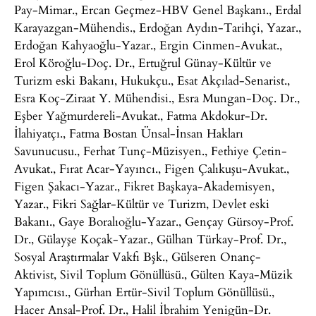
Pay-Mimar., Ercan Geçmez-HBV Genel Başkanı., Erdal
Karayazgan-Mühendis., Erdoğan Aydın-Tarihçi, Yazar.,
Erdoğan Kahyaoğlu-Yazar., Ergin Cinmen-Avukat.,
Erol Köroğlu-Doç. Dr., Ertuğrul Günay-Kültür ve
Turizm eski Bakanı, Hukukçu., Esat Akçılad-Senarist.,
Esra Koç-Ziraat Y. Mühendisi., Esra Mungan-Doç. Dr.,
Eşber Yağmurdereli-Avukat., Fatma Akdokur-Dr.
İlahiyatçı., Fatma Bostan Ünsal-İnsan Hakları
Savunucusu., Ferhat Tunç-Müzisyen., Fethiye Çetin-
Avukat., Fırat Acar-Yayıncı., Figen Çalıkuşu-Avukat.,
Figen Şakacı-Yazar., Fikret Başkaya-Akademisyen,
Yazar., Fikri Sağlar-Kültür ve Turizm, Devlet eski
Bakanı., Gaye Boralıoğlu-Yazar., Gençay Gürsoy-Prof.
Dr., Gülayşe Koçak-Yazar., Gülhan Türkay-Prof. Dr.,
Sosyal Araştırmalar Vakfı Bşk., Gülseren Onanç-
Aktivist, Sivil Toplum Gönüllüsü., Gülten Kaya-Müzik
Yapımcısı., Gürhan Ertür-Sivil Toplum Gönüllüsü.,
Hacer Ansal-Prof. Dr., Halil İbrahim Yenigün-Dr.