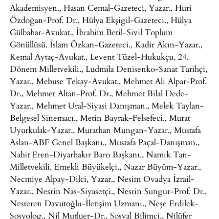
Akademisyen., Hasan Cemal-Gazeteci, Yazar., Huri
Özdoğan-Prof. Dr., Hülya Ekşigil-Gazeteci., Hülya
Gülbahar-Avukat., İbrahim Betil-Sivil Toplum
Gönüllüsü. İslam Özkan-Gazeteci., Kadir Akın-Yazar.,
Kemal Aytaç-Avukat., Levent Tüzel-Hukukçu, 24.
Dönem Milletvekili., Ludmila Denisenko-Sanat Tarihçi,
Yazar., Mebuse Tekay-Avukat., Mehmet Ali Alpar-Prof.
Dr., Mehmet Altan-Prof. Dr., Mehmet Bilal Dede-
Yazar., Mehmet Ural-Siyasi Danışman., Melek Taylan-
Belgesel Sinemacı., Metin Bayrak-Felsefeci., Murat
Uyurkulak-Yazar., Murathan Mungan-Yazar., Mustafa
Aslan-ABF Genel Başkanı., Mustafa Paçal-Danışman.,
Nahit Eren-Diyarbakır Baro Başkanı., Namık Tan-
Milletvekili, Emekli Büyükelçi., Nazar Büyüm-Yazar.,
Necmiye Alpay-Dilci, Yazar., Nesim Ovadya İzrail-
Yazar., Nesrin Nas-Siyasetçi., Nesrin Sungur-Prof. Dr.,
Nesteren Davutoğlu-İletişim Uzmanı., Neşe Erdilek-
Sosyolog., Nil Mutluer-Dr., Sosyal Bilimci., Nilüfer