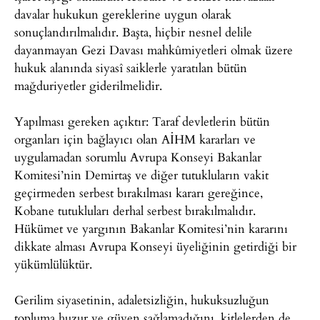
davalar hukukun gereklerine uygun olarak
sonuçlandırılmalıdır. Başta, hiçbir nesnel delile
dayanmayan Gezi Davası mahkûmiyetleri olmak üzere
hukuk alanında siyasî saiklerle yaratılan bütün
mağduriyetler giderilmelidir.
Yapılması gereken açıktır: Taraf devletlerin bütün
organları için bağlayıcı olan AİHM kararları ve
uygulamadan sorumlu Avrupa Konseyi Bakanlar
Komitesi’nin Demirtaş ve diğer tutukluların vakit
geçirmeden serbest bırakılması kararı gereğince,
Kobane tutukluları derhal serbest bırakılmalıdır.
Hükümet ve yargının Bakanlar Komitesi’nin kararını
dikkate alması Avrupa Konseyi üyeliğinin getirdiği bir
yükümlülüktür.
Gerilim siyasetinin, adaletsizliğin, hukuksuzluğun
topluma huzur ve güven sağlamadığını, kitlelerden de