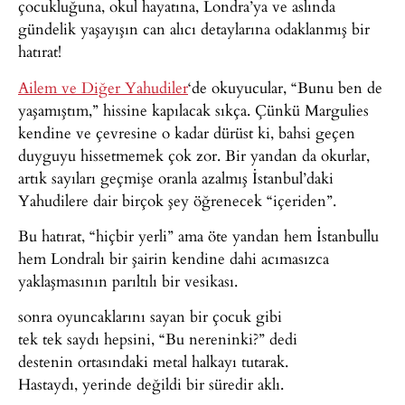
çocukluğuna, okul hayatına, Londra’ya ve aslında
gündelik yaşayışın can alıcı detaylarına odaklanmış bir
hatırat!
Ailem ve Diğer Yahudiler
‘de okuyucular, “Bunu ben de
yaşamıştım,” hissine kapılacak sıkça. Çünkü Margulies
kendine ve çevresine o kadar dürüst ki, bahsi geçen
duyguyu hissetmemek çok zor. Bir yandan da okurlar,
artık sayıları geçmişe oranla azalmış İstanbul’daki
Yahudilere dair birçok şey öğrenecek “içeriden”.
Bu hatırat, “hiçbir yerli” ama öte yandan hem İstanbullu
hem Londralı bir şairin kendine dahi acımasızca
yaklaşmasının parıltılı bir vesikası.
sonra oyuncaklarını sayan bir çocuk gibi
tek tek saydı hepsini, “Bu nereninki?” dedi
destenin ortasındaki metal halkayı tutarak.
Hastaydı, yerinde değildi bir süredir aklı.